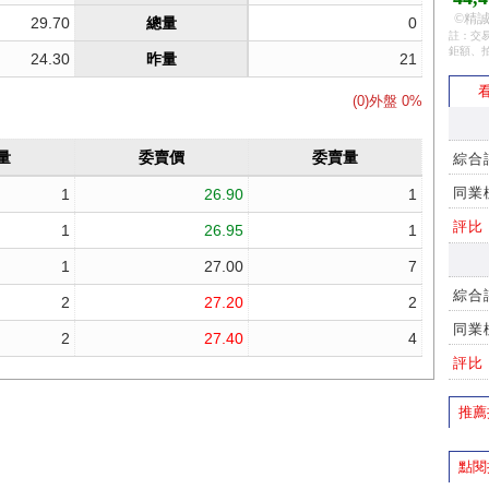
©精誠
註：交易
鉅額、
看
綜合
同業
評比
綜合
同業
評比
推薦
點閱