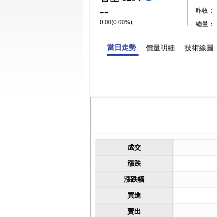
--
昨收：
0.00(0.00%)
總量：
當日走勢
價量明細
技術線圖