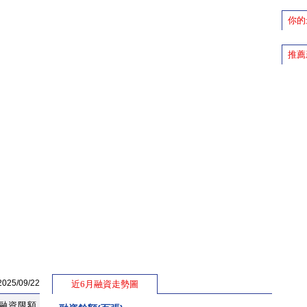
你的
推薦
5/09/22
近6月融資走勢圖
融資限額