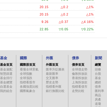
20.15
△0.2
△1%
20.15
△0.2
△1%
9.26
△0.37
△4.16%
22.85
▽0.05
▽0.22%
基金
國際
外匯
債券
新聞
基金首頁
國際股首頁
外匯首頁
債券首頁
總覽
基金速配
看懂全球景氣
匯率升貶圖表
全球債走勢
頭條
智慧篩選
全球指數
最新匯率
倫敦拆放款
台股
基金排行
全球漲跌
交叉匯率
香港拆放款
基金
基金總覽
指標看股市
歷史走勢
上海拆放款
總經
自選基金
各國強度比較
指標看外匯
指標看債市
債券
我的組合
國際氣象台
銀行換匯比較
走勢比較
匯利率
商品
房產
道瓊