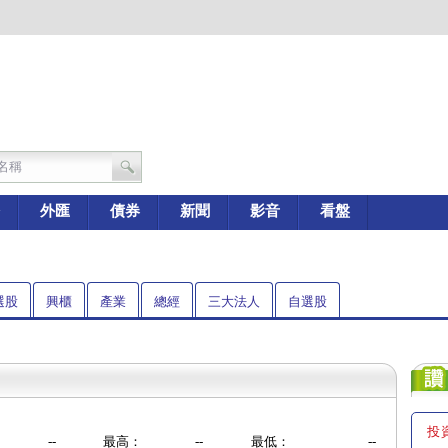
外匯
債券
新聞
影音
看盤
選股
興櫃
產業
總經
三大法人
自選股
投
--
最高：
--
最低：
--