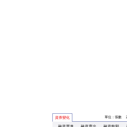
單位：張數 202
資券變化
融資買進
融資賣出
融資餘額