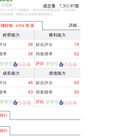
.富聯網
成交量 : 7,311.87億
日14:30至下次開盤前，成交金額含盤後定價，不含零股、
拍賣及標購。實際以交易所轉檔時間為主。
詳細...
懂財報 - 6294 智 基
經營能力
獲利能力
評分
38
綜合評分
74
標準
36
同業標準
62
評比
成長能力
償債能力
評分
46
綜合評分
50
標準
43
同業標準
50
評比
排行
排行