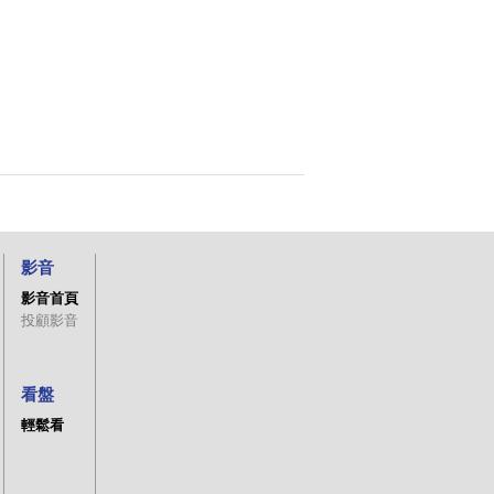
影音
影音首頁
投顧影音
看盤
輕鬆看