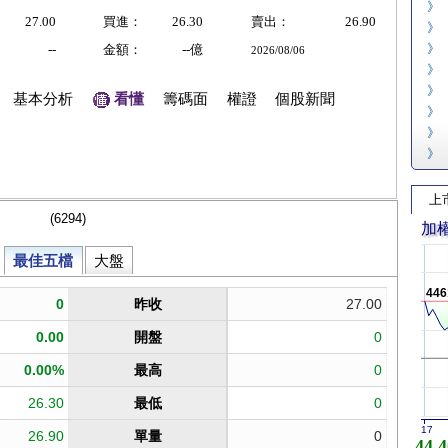
》
27.00
買進：
26.30
賣出：
26.90
》
》
--
金額：
--億
2026/08/06
》
》
基本分析
看懂
籌碼面
權證
個股新聞
》
》
》
上
加
446
17
44,4