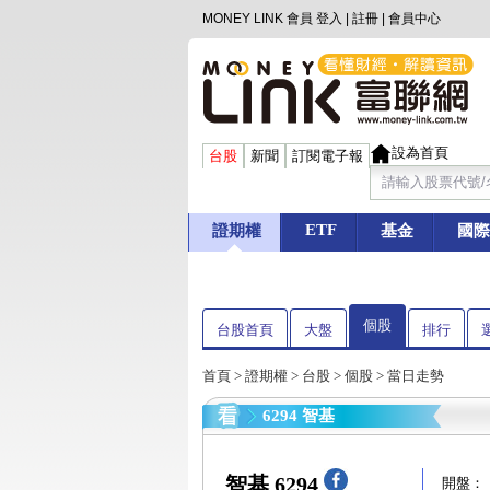
MONEY LINK 會員
登入
|
註冊
|
會員中心
設為首頁
台股
新聞
訂閱電子報
ETF
證期權
基金
國際
個股
台股首頁
大盤
排行
首頁
>
證期權
>
台股
>
個股
> 當日走勢
6294 智基
智基 6294
開盤：