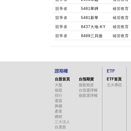
競爭者
5481華韡
補習教育
競爭者
5481新華
補習教育
競爭者
8437大地-KY
補習教育
競爭者
8489三貝德
補習教育
證期權
ETF
台股首頁
台指期貨
ETF首頁
大盤
個股期貨
元大專區
個股
台指選擇權
排行
個股選擇權
選股
興櫃
產業
總經
三大法人
自選股