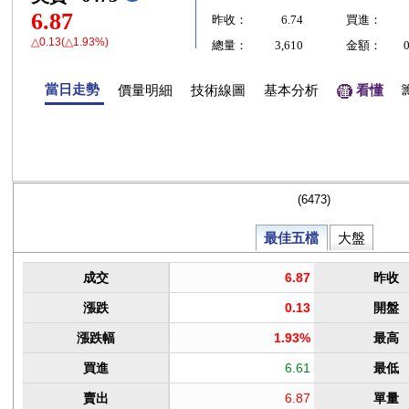
6.87
昨收：
6.74
買進：
△0.13(△1.93%)
總量：
3,610
金額：
當日走勢
價量明細
技術線圖
基本分析
看懂