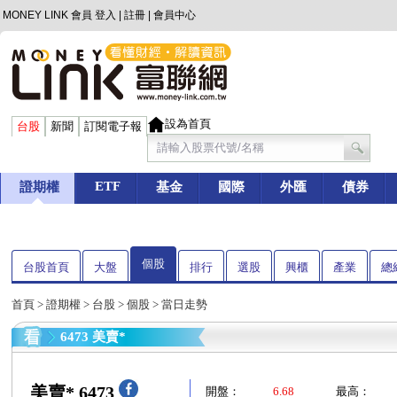
MONEY LINK 會員
登入
|
註冊
|
會員中心
設為首頁
台股
新聞
訂閱電子報
ETF
證期權
基金
國際
外匯
債券
個股
台股首頁
大盤
排行
選股
興櫃
產業
總
首頁
>
證期權
>
台股
>
個股
> 當日走勢
6473 美賣*
美賣* 6473
開盤：
6.68
最高：