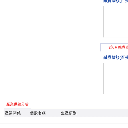
融資餘額(百張
近6月融券
融券餘額(百張
產業供銷分析
產業關係
個股名稱
生產類別