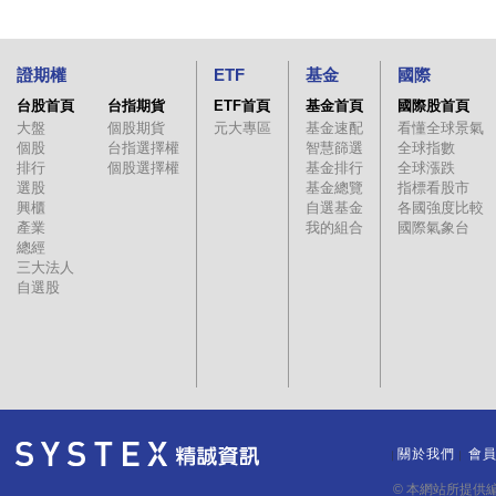
證期權
ETF
基金
國際
台股首頁
台指期貨
ETF首頁
基金首頁
國際股首頁
大盤
個股期貨
元大專區
基金速配
看懂全球景氣
個股
台指選擇權
智慧篩選
全球指數
排行
個股選擇權
基金排行
全球漲跌
選股
基金總覽
指標看股市
興櫃
自選基金
各國強度比較
產業
我的組合
國際氣象台
總經
三大法人
自選股
關於我們
會
｜
｜
© 本網站所提供