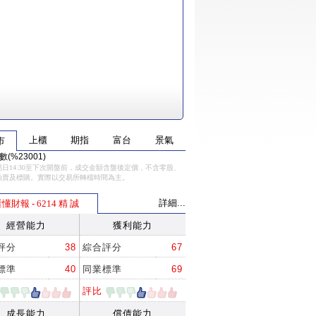
上櫃
期指
富台
景氣
市
(%23001)
日14:30至下次開盤前，成交金額含盤後定價，不含零股、
拍賣及標購。實際以交易所轉檔時間為主。
詳細...
懂財報 - 6214 精 誠
經營能力
獲利能力
評分
38
綜合評分
67
標準
40
同業標準
69
評比
成長能力
償債能力