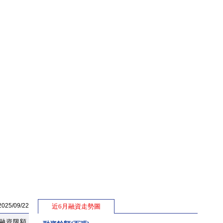
5/09/22
近6月融資走勢圖
融資限額