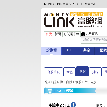
MONEY LINK 會員
登入
|
註冊
|
會員中心
設為首頁
台股
新聞
訂閱電子報
ETF
證期權
基金
國際
個股
台股首頁
大盤
排行
首頁
>
證期權
>
台股
>
個股
> 當日走勢
6214 精誠
精誠 6214
開盤：