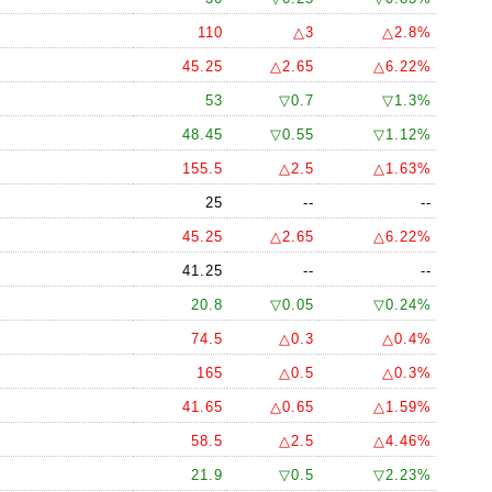
110
△3
△2.8%
45.25
△2.65
△6.22%
53
▽0.7
▽1.3%
48.45
▽0.55
▽1.12%
155.5
△2.5
△1.63%
25
--
--
45.25
△2.65
△6.22%
41.25
--
--
20.8
▽0.05
▽0.24%
74.5
△0.3
△0.4%
165
△0.5
△0.3%
41.65
△0.65
△1.59%
58.5
△2.5
△4.46%
21.9
▽0.5
▽2.23%