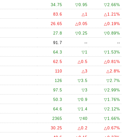
34.75
▽0.95
▽2.66%
83.6
△1
△1.21%
26.65
△0.05
△0.19%
27.8
▽0.25
▽0.89%
91.7
--
--
64.3
▽1
▽1.53%
62.5
△0.5
△0.81%
110
△3
△2.8%
126
▽3.5
▽2.7%
97.5
▽3
▽2.99%
50.3
▽0.9
▽1.76%
64.6
▽1.4
▽2.12%
2365
▽40
▽1.66%
30.25
△0.2
△0.67%