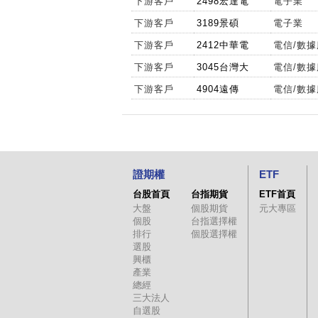
下游客戶
2498宏達電
電子業
下游客戶
3189景碩
電子業
下游客戶
2412中華電
電信/數
下游客戶
3045台灣大
電信/數
下游客戶
4904遠傳
電信/數
證期權
ETF
台股首頁
台指期貨
ETF首頁
大盤
個股期貨
元大專區
個股
台指選擇權
排行
個股選擇權
選股
興櫃
產業
總經
三大法人
自選股