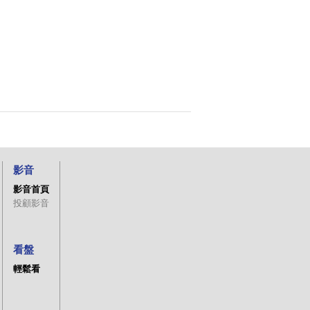
影音
影音首頁
投顧影音
看盤
輕鬆看