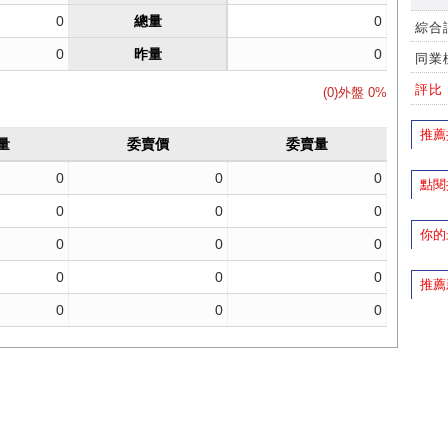
綜合
同業
評比
推薦
點閱
你的
推薦