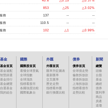
40.6
△0.15
△0.37%
853
△25
△3.02%
據服務
137
--
--
據服務
110.5
--
--
據服務
102
△1
△0.99%
基金
國際
外匯
債券
新聞
基金首頁
國際股首頁
外匯首頁
債券首頁
總覽
基金速配
看懂全球景氣
匯率升貶圖表
全球債走勢
頭條
智慧篩選
全球指數
最新匯率
倫敦拆放款
台股
基金排行
全球漲跌
交叉匯率
香港拆放款
基金
基金總覽
指標看股市
歷史走勢
上海拆放款
總經
自選基金
各國強度比較
指標看外匯
指標看債市
債券
我的組合
國際氣象台
銀行換匯比較
走勢比較
匯利率
商品
房產
道瓊