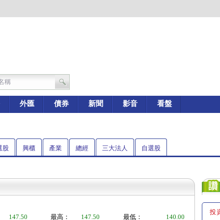
外匯
債券
新聞
影音
看盤
選股
興櫃
產業
總經
三大法人
自選股
投
147.50
最高：
147.50
最低：
140.00