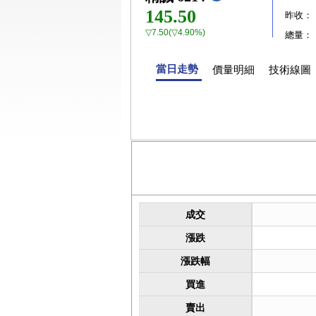
145.50
昨收：
▽7.50(▽4.90%)
總量：
當日走勢
價量明細
技術線圖