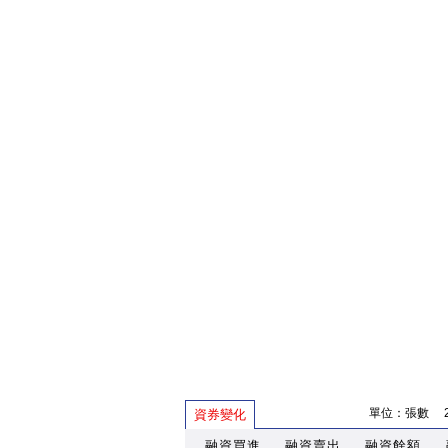
單位：張數 202
資券變化
融資買進
融資賣出
融資餘額