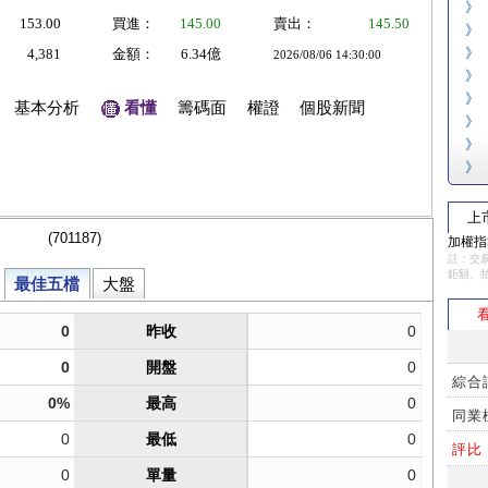
》
153.00
買進：
145.00
賣出：
145.50
》
》
4,381
金額：
6.34億
2026/08/06 14:30:00
》
》
基本分析
看懂
籌碼面
權證
個股新聞
》
》
》
上
加權指數
註：交易
鉅額、
看
綜合
同業
評比