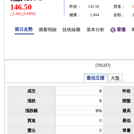
146.50
昨收：
145.50
買進：
1
△1.00(△0.69%)
總量：
1,494
金額：
當日走勢
價量明細
技術線圖
基本分析
看懂