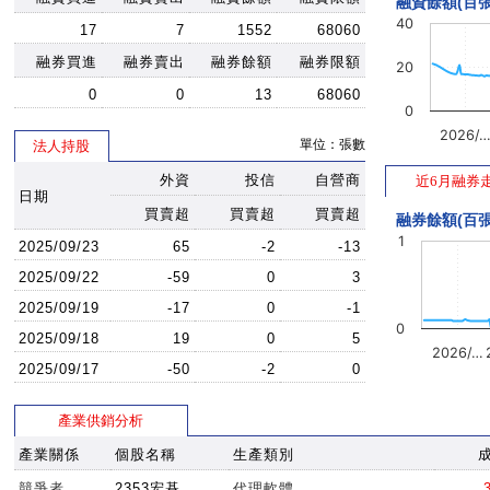
融資餘額(百張
40
17
7
1552
68060
融券買進
融券賣出
融券餘額
融券限額
20
0
0
13
68060
0
2026/
單位：張數
法人持股
外資
投信
自營商
近6月融券
日期
買賣超
買賣超
買賣超
融券餘額(百張
1
2025/09/23
65
-2
-13
2025/09/22
-59
0
3
2025/09/19
-17
0
-1
0
2025/09/18
19
0
5
2026/…
2025/09/17
-50
-2
0
產業供銷分析
產業關係
個股名稱
生產類別
競爭者
2353宏碁
代理軟體