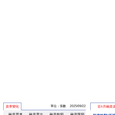
單位：張數 2025/09/22
資券變化
近6月融資
融資買進
融資賣出
融資餘額
融資限額