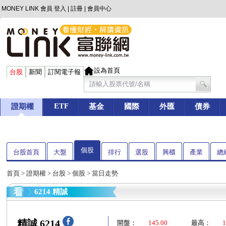
MONEY LINK 會員
登入
|
註冊
|
會員中心
設為首頁
台股
新聞
訂閱電子報
ETF
證期權
基金
國際
外匯
債券
個股
台股首頁
大盤
排行
選股
興櫃
產業
總
首頁
>
證期權
>
台股
>
個股
> 當日走勢
6214 精誠
精誠 6214
開盤：
145.00
最高：
1