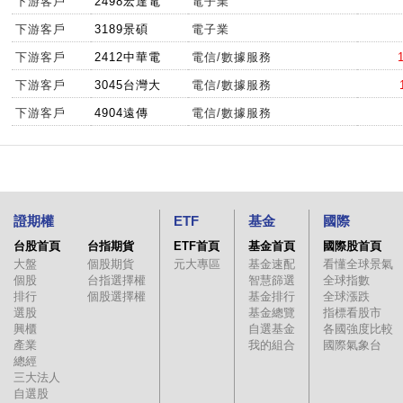
下游客戶
2498宏達電
電子業
下游客戶
3189景碩
電子業
下游客戶
2412中華電
電信/數據服務
下游客戶
3045台灣大
電信/數據服務
下游客戶
4904遠傳
電信/數據服務
證期權
ETF
基金
國際
台股首頁
台指期貨
ETF首頁
基金首頁
國際股首頁
大盤
個股期貨
元大專區
基金速配
看懂全球景氣
個股
台指選擇權
智慧篩選
全球指數
排行
個股選擇權
基金排行
全球漲跌
選股
基金總覽
指標看股市
興櫃
自選基金
各國強度比較
產業
我的組合
國際氣象台
總經
三大法人
自選股