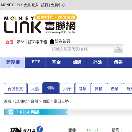
MONEY LINK 會員
登入
|
註冊
|
會員中心
設為首頁
台股
新聞
訂閱電子報
ETF
證期權
基金
國際
外匯
債券
個股
台股首頁
大盤
排行
選股
興櫃
產業
總
首頁
>
證期權
>
台股
>
個股
> 當日走勢
6214 精誠
精誠 6214
開盤：
147.50
最高：
1