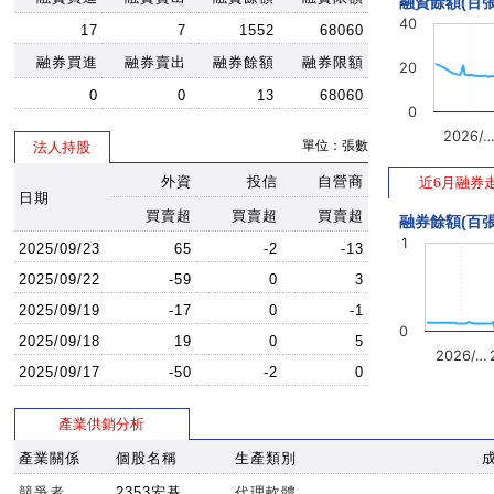
融資餘額(百張
40
17
7
1552
68060
融券買進
融券賣出
融券餘額
融券限額
20
0
0
13
68060
0
2026/
單位：張數
法人持股
外資
投信
自營商
近6月融券
日期
買賣超
買賣超
買賣超
融券餘額(百張
1
2025/09/23
65
-2
-13
2025/09/22
-59
0
3
2025/09/19
-17
0
-1
0
2025/09/18
19
0
5
2026/…
2025/09/17
-50
-2
0
產業供銷分析
產業關係
個股名稱
生產類別
競爭者
2353宏碁
代理軟體