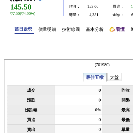
145.50
昨收：
153.00
買進：
1
▽7.50(▽4.90%)
總量：
4,381
金額：
當日走勢
價量明細
技術線圖
基本分析
看懂