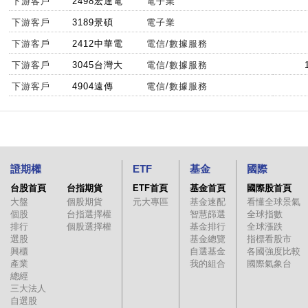
下游客戶
2498宏達電
電子業
下游客戶
3189景碩
電子業
下游客戶
2412中華電
電信/數據服務
下游客戶
3045台灣大
電信/數據服務
下游客戶
4904遠傳
電信/數據服務
證期權
ETF
基金
國際
台股首頁
台指期貨
ETF首頁
基金首頁
國際股首頁
大盤
個股期貨
元大專區
基金速配
看懂全球景氣
個股
台指選擇權
智慧篩選
全球指數
排行
個股選擇權
基金排行
全球漲跌
選股
基金總覽
指標看股市
興櫃
自選基金
各國強度比較
產業
我的組合
國際氣象台
總經
三大法人
自選股