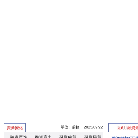
單位：張數 2025/09/22
資券變化
近6月融資
融資買進
融資賣出
融資餘額
融資限額