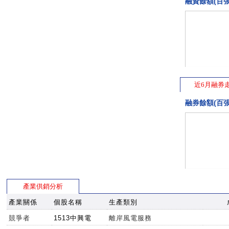
融資餘額(百張
近6月融券
融券餘額(百張
產業供銷分析
產業關係
個股名稱
生產類別
競爭者
1513中興電
離岸風電服務