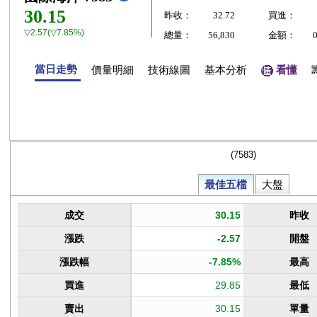
30.15
昨收：
32.72
買進：
▽2.57(▽7.85%)
總量：
56,830
金額：
當日走勢
價量明細
技術線圖
基本分析
看懂