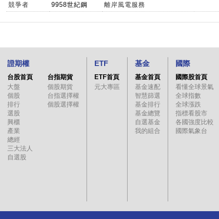
競爭者
9958世紀鋼
離岸風電服務
證期權
ETF
基金
國際
台股首頁
台指期貨
ETF首頁
基金首頁
國際股首頁
大盤
個股期貨
元大專區
基金速配
看懂全球景氣
個股
台指選擇權
智慧篩選
全球指數
排行
個股選擇權
基金排行
全球漲跌
選股
基金總覽
指標看股市
興櫃
自選基金
各國強度比較
產業
我的組合
國際氣象台
總經
三大法人
自選股