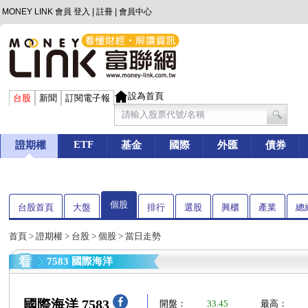
MONEY LINK 會員
登入
|
註冊
|
會員中心
設為首頁
台股
新聞
訂閱電子報
ETF
證期權
基金
國際
外匯
債券
個股
台股首頁
大盤
排行
選股
興櫃
產業
總
首頁
>
證期權
>
台股
>
個股
> 當日走勢
7583 國際海洋
國際海洋 7583
開盤：
33.45
最高：