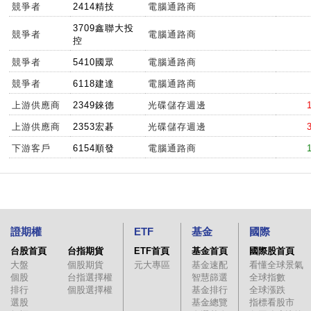
競爭者
2414精技
電腦通路商
3709鑫聯大投
競爭者
電腦通路商
控
競爭者
5410國眾
電腦通路商
競爭者
6118建達
電腦通路商
上游供應商
2349錸德
光碟儲存週邊
上游供應商
2353宏碁
光碟儲存週邊
下游客戶
6154順發
電腦通路商
證期權
ETF
基金
國際
台股首頁
台指期貨
ETF首頁
基金首頁
國際股首頁
大盤
個股期貨
元大專區
基金速配
看懂全球景氣
個股
台指選擇權
智慧篩選
全球指數
排行
個股選擇權
基金排行
全球漲跌
選股
基金總覽
指標看股市