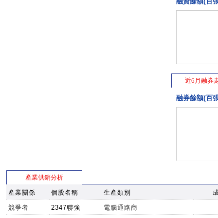
融資餘額(百張
近6月融券
融券餘額(百張
產業供銷分析
產業關係
個股名稱
生產類別
競爭者
2347聯強
電腦通路商