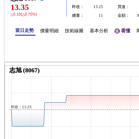
13.35
昨收：
13.25
買進：
△0.10(△0.75%)
總量：
11
金額：
當日走勢
價量明細
技術線圖
基本分析
看懂