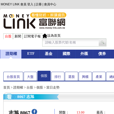
MONEY LINK 會員
登入
|
註冊
|
會員中心
設為首頁
台股
新聞
訂閱電子報
ETF
證期權
基金
國際
外匯
債券
個股
台股首頁
大盤
排行
選股
興櫃
產業
總
首頁
>
證期權
>
台股
>
個股
> 當日走勢
8067 志旭
志旭 8067
開盤：
13.00
最高：