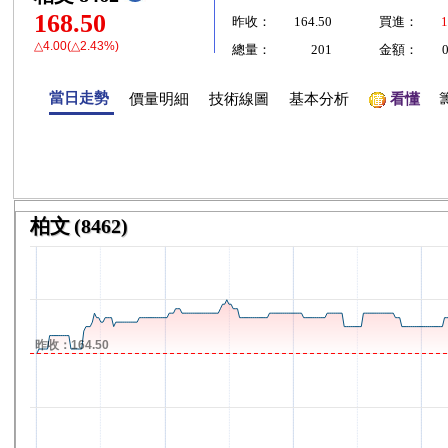
168.50
昨收：
164.50
買進：
1
△4.00(△2.43%)
總量：
201
金額：
當日走勢
價量明細
技術線圖
基本分析
看懂