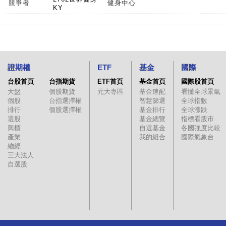
競爭者
健身中心
KY
證期權
ETF
基金
國際
台股首頁
台指期貨
ETF首頁
基金首頁
國際股首頁
大盤
個股期貨
元大專區
基金速配
看懂全球景氣
個股
台指選擇權
智慧篩選
全球指數
排行
個股選擇權
基金排行
全球漲跌
選股
基金總覽
指標看股市
興櫃
自選基金
各國強度比較
產業
我的組合
國際氣象台
總經
三大法人
自選股