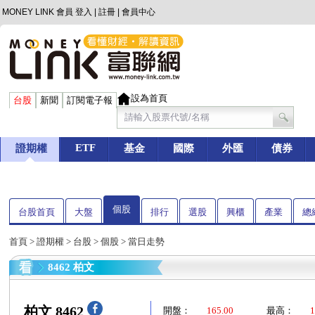
MONEY LINK 會員
登入
|
註冊
|
會員中心
設為首頁
台股
新聞
訂閱電子報
ETF
證期權
基金
國際
外匯
債券
個股
台股首頁
大盤
排行
選股
興櫃
產業
總
首頁
>
證期權
>
台股
>
個股
> 當日走勢
8462 柏文
柏文 8462
開盤：
165.00
最高：
1