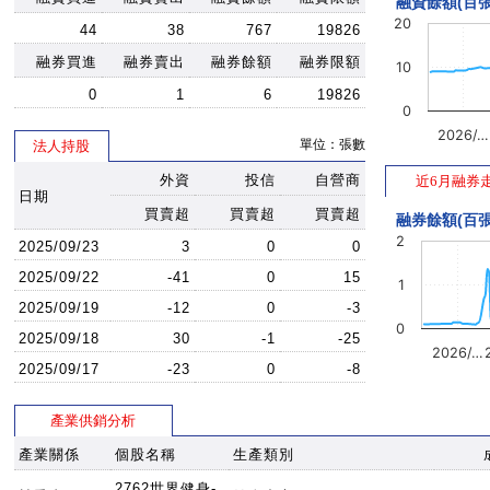
融資餘額(百張
20
44
38
767
19826
融券買進
融券賣出
融券餘額
融券限額
10
0
1
6
19826
0
2026/…
單位：張數
法人持股
外資
投信
自營商
近6月融券
日期
買賣超
買賣超
買賣超
融券餘額(百張
2
2025/09/23
3
0
0
2025/09/22
-41
0
15
1
2025/09/19
-12
0
-3
0
2025/09/18
30
-1
-25
2026/…
2025/09/17
-23
0
-8
產業供銷分析
產業關係
個股名稱
生產類別
2762世界健身-