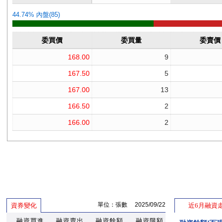
單位：張數 2025/09/22
資券變化
近6月融資
融資買進
融資賣出
融資餘額
融資限額