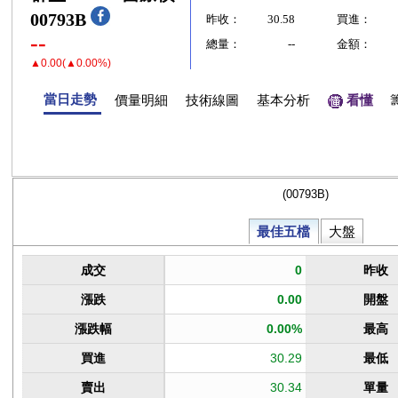
00793B
昨收：
30.58
買進：
--
總量：
--
金額：
▲0.00(▲0.00%)
當日走勢
價量明細
技術線圖
基本分析
看懂