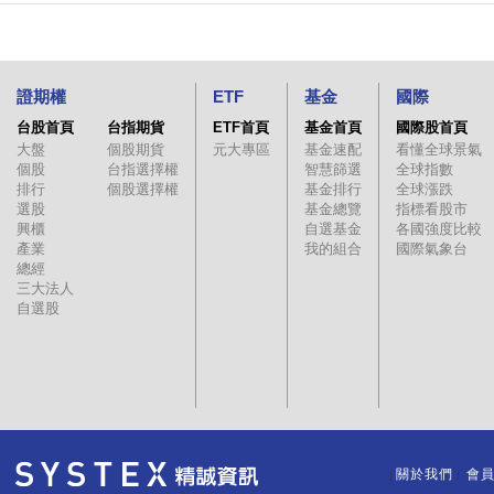
證期權
ETF
基金
國際
台股首頁
台指期貨
ETF首頁
基金首頁
國際股首頁
大盤
個股期貨
元大專區
基金速配
看懂全球景氣
個股
台指選擇權
智慧篩選
全球指數
排行
個股選擇權
基金排行
全球漲跌
選股
基金總覽
指標看股市
興櫃
自選基金
各國強度比較
產業
我的組合
國際氣象台
總經
三大法人
自選股
關於我們
會
｜
｜