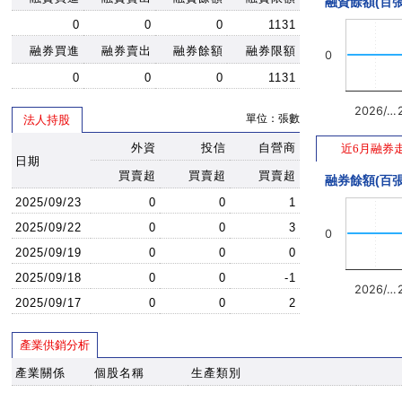
融資餘額(百張
0
0
0
1131
融券買進
融券賣出
融券餘額
融券限額
0
0
0
0
1131
2026/…
單位：張數
法人持股
外資
投信
自營商
近6月融券
日期
買賣超
買賣超
買賣超
融券餘額(百張
2025/09/23
0
0
1
2025/09/22
0
0
3
0
2025/09/19
0
0
0
2025/09/18
0
0
-1
2026/…
2025/09/17
0
0
2
產業供銷分析
產業關係
個股名稱
生產類別