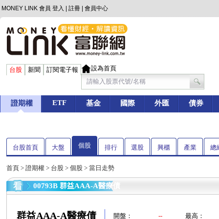
MONEY LINK 會員
登入
|
註冊
|
會員中心
設為首頁
台股
新聞
訂閱電子報
ETF
證期權
基金
國際
外匯
債券
個股
台股首頁
大盤
排行
選股
興櫃
產業
總
首頁
>
證期權
>
台股
>
個股
> 當日走勢
00793B 群益AAA-A醫療債
群益AAA-A醫療債
開盤：
--
最高：