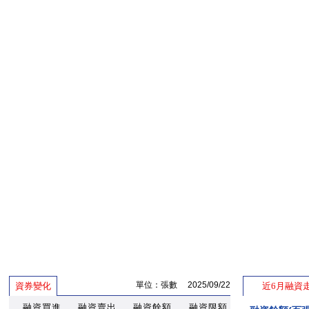
單位：張數 2025/09/22
資券變化
近6月融資
融資買進
融資賣出
融資餘額
融資限額