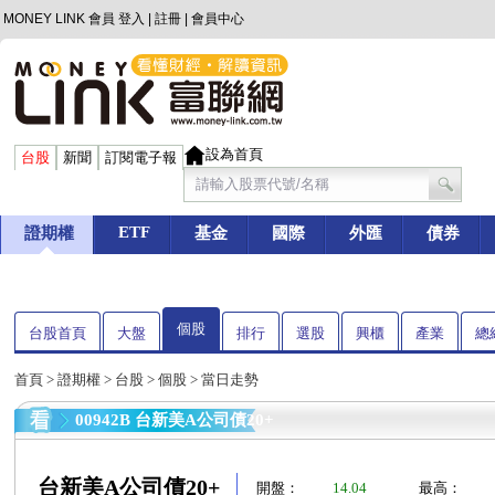
MONEY LINK 會員
登入
|
註冊
|
會員中心
設為首頁
台股
新聞
訂閱電子報
ETF
證期權
基金
國際
外匯
債券
個股
台股首頁
大盤
排行
選股
興櫃
產業
總
首頁
>
證期權
>
台股
>
個股
> 當日走勢
00942B 台新美A公司債20+
台新美A公司債20+
開盤：
14.04
最高：