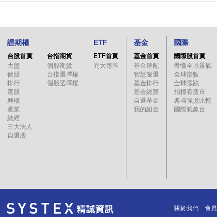
證期權
ETF
基金
國際
台股首頁
台指期貨
ETF首頁
基金首頁
國際股首頁
大盤
個股期貨
元大專區
基金速配
看懂全球景氣
個股
台指選擇權
智慧篩選
全球指數
排行
個股選擇權
基金排行
全球漲跌
選股
基金總覽
指標看股市
興櫃
自選基金
各國強度比較
產業
我的組合
國際氣象台
總經
三大法人
自選股
關於我們
會
｜
｜