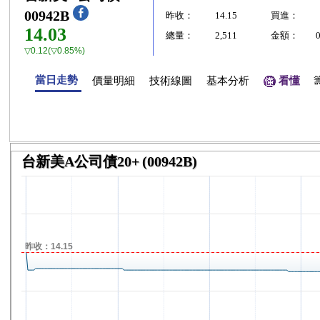
00942B
昨收：
14.15
買進：
14.03
總量：
2,511
金額：
▽0.12(▽0.85%)
當日走勢
價量明細
技術線圖
基本分析
看懂