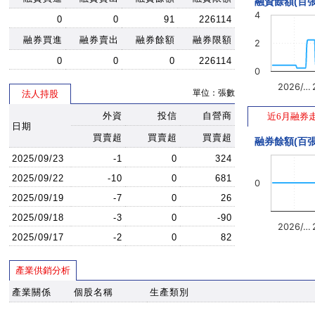
融資餘額(百張
4
0
0
91
226114
融券買進
融券賣出
融券餘額
融券限額
2
0
0
0
226114
0
2026/…
單位：張數
法人持股
外資
投信
自營商
近6月融券
日期
買賣超
買賣超
買賣超
融券餘額(百張
2025/09/23
-1
0
324
2025/09/22
-10
0
681
0
2025/09/19
-7
0
26
2025/09/18
-3
0
-90
2026/…
2025/09/17
-2
0
82
產業供銷分析
產業關係
個股名稱
生產類別