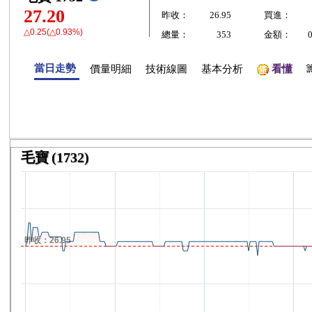
27.20
昨收：
26.95
買進：
△0.25(△0.93%)
總量：
353
金額：
當日走勢
價量明細
技術線圖
基本分析
看懂