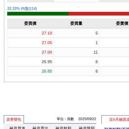
單位：張數 2025/09/22
資券變化
近6月融資
融資買進
融資賣出
融資餘額
融資限額