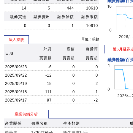
融資餘額(百張
10
14
5
444
10610
融券買進
融券賣出
融券餘額
融券限額
0
0
1
10610
0
2026/…
單位：張數
法人持股
外資
投信
自營商
近6月融券
日期
買賣超
買賣超
買賣超
融券餘額(百張
1
2025/09/23
-6
0
0
2025/09/22
-12
0
0
2025/09/19
18
0
-2
0
2025/09/18
111
0
-1
2026/…
2025/09/17
97
0
-2
產業供銷分析
產業關係
個股名稱
生產類別
競爭者
1730花仙子
衛生清潔用品