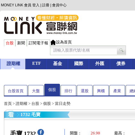
MONEY LINK 會員
登入
|
註冊
|
會員中心
設為首頁
台股
新聞
訂閱電子報
ETF
證期權
基金
國際
外匯
債券
個股
台股首頁
大盤
排行
選股
興櫃
產業
總
首頁
>
證期權
>
台股
>
個股
> 當日走勢
1732 毛寶
毛寶 1732
開盤：
26.90
最高：