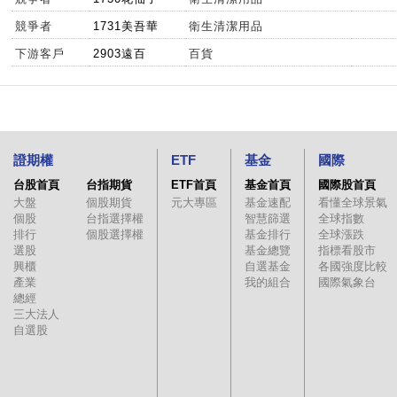
競爭者
1731美吾華
衛生清潔用品
下游客戶
2903遠百
百貨
證期權
ETF
基金
國際
台股首頁
台指期貨
ETF首頁
基金首頁
國際股首頁
大盤
個股期貨
元大專區
基金速配
看懂全球景氣
個股
台指選擇權
智慧篩選
全球指數
排行
個股選擇權
基金排行
全球漲跌
選股
基金總覽
指標看股市
興櫃
自選基金
各國強度比較
產業
我的組合
國際氣象台
總經
三大法人
自選股