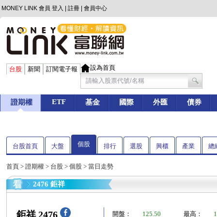
MONEY LINK 會員
登入
|
註冊
|
會員中心
設為首頁
台股
新聞
訂閱電子報
ETF
證期權
基金
國際
外匯
債券
個股
台股首頁
大盤
排行
選股
興櫃
產業
總
首頁
>
證期權
>
台股
>
個股
> 當日走勢
2476 鉅祥
鉅祥 2476
開盤：
125.50
最高：
1