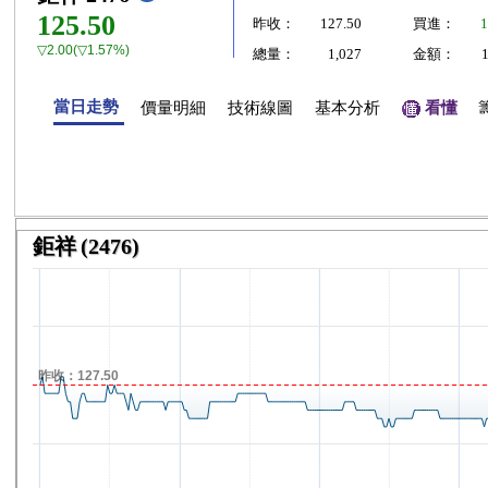
125.50
昨收：
127.50
買進：
1
▽2.00(▽1.57%)
總量：
1,027
金額：
當日走勢
價量明細
技術線圖
基本分析
看懂