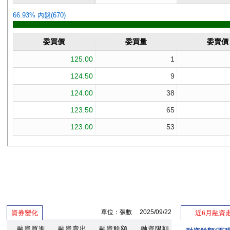
單位：張數 2025/09/22
資券變化
近6月融資
融資買進
融資賣出
融資餘額
融資限額