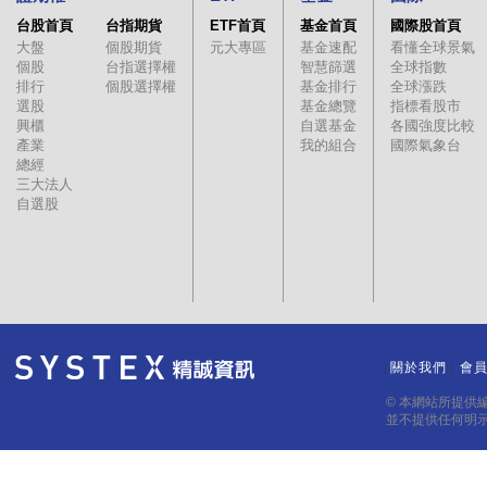
台股首頁
台指期貨
ETF首頁
基金首頁
國際股首頁
大盤
個股期貨
元大專區
基金速配
看懂全球景氣
個股
台指選擇權
智慧篩選
全球指數
排行
個股選擇權
基金排行
全球漲跌
選股
基金總覽
指標看股市
興櫃
自選基金
各國強度比較
產業
我的組合
國際氣象台
總經
三大法人
自選股
關於我們
會
｜
｜
© 本網站所提供
並不提供任何明