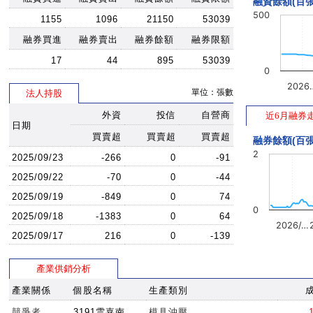
融資餘額(百張
500
1155
1096
21150
53039
融券買進
融券賣出
融券餘額
融券限額
17
44
895
53039
0
2026
單位：張數
法人持股
外資
投信
自營商
近6月融券
日期
買賣超
買賣超
買賣超
融券餘額(百張
2
2025/09/23
-266
0
-91
2025/09/22
-70
0
-44
2025/09/19
-849
0
74
0
2025/09/18
-1383
0
64
2026/…
2025/09/17
216
0
-139
產業供銷分析
產業關係
個股名稱
生產類別
競爭者
3191雲嘉南
模具沖壓