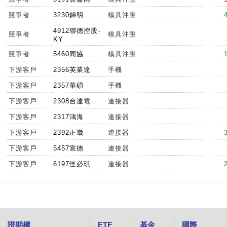
競爭者
3230錦明
模具沖壓
4912聯德控股-
競爭者
模具沖壓
KY
競爭者
5460同協
模具沖壓
下游客戶
2356英業達
手機
下游客戶
2357華碩
手機
下游客戶
2308台達電
連接器
下游客戶
2317鴻海
連接器
下游客戶
2392正崴
連接器
下游客戶
5457宣德
連接器
下游客戶
6197佳必琪
連接器
證期權
ETF
基金
國際