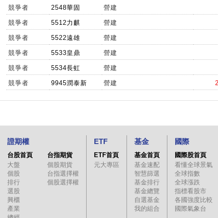
競爭者
2548華固
營建
競爭者
5512力麒
營建
競爭者
5522遠雄
營建
競爭者
5533皇鼎
營建
競爭者
5534長虹
營建
競爭者
9945潤泰新
營建
證期權
ETF
基金
國際
台股首頁
台指期貨
ETF首頁
基金首頁
國際股首頁
大盤
個股期貨
元大專區
基金速配
看懂全球景氣
個股
台指選擇權
智慧篩選
全球指數
排行
個股選擇權
基金排行
全球漲跌
選股
基金總覽
指標看股市
興櫃
自選基金
各國強度比較
產業
我的組合
國際氣象台
總經