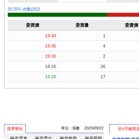
單位：張數 2025/09/22
資券變化
近6月融資
融資買進
融資賣出
融資餘額
融資限額