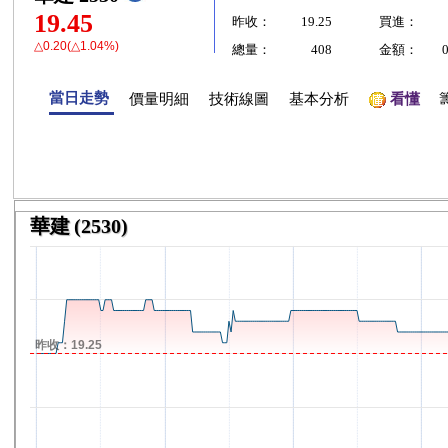
19.45
昨收：
19.25
買進：
△0.20(△1.04%)
總量：
408
金額：
當日走勢
價量明細
技術線圖
基本分析
看懂