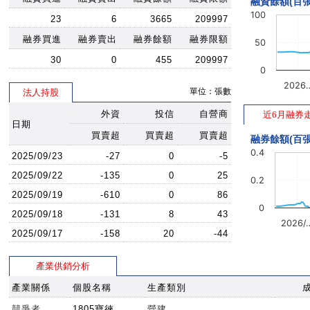
融資餘額(百張
100
23
6
3665
209997
融券買進
融券賣出
融券餘額
融券限額
50
30
0
455
209997
0
2026
單位：張數
法人持股
外資
投信
自營商
近6月融券
日期
買賣超
買賣超
買賣超
融券餘額(百張
0.4
2025/09/23
-27
0
-5
2025/09/22
-135
0
25
0.2
2025/09/19
-610
0
86
0
2025/09/18
-131
8
43
2026/
2025/09/17
-158
20
-44
產業供銷分析
產業關係
個股名稱
生產類別
競爭者
1805寶徠
營建