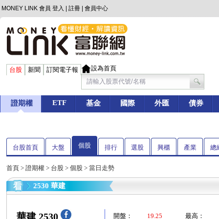
MONEY LINK 會員
登入
|
註冊
|
會員中心
設為首頁
台股
新聞
訂閱電子報
ETF
證期權
基金
國際
外匯
債券
個股
台股首頁
大盤
排行
選股
興櫃
產業
總
首頁
>
證期權
>
台股
>
個股
> 當日走勢
2530 華建
華建 2530
開盤：
19.25
最高：