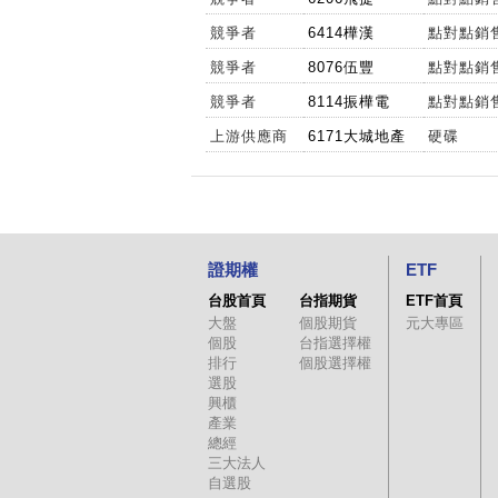
競爭者
6414樺漢
點對點銷
競爭者
8076伍豐
點對點銷
競爭者
8114振樺電
點對點銷
上游供應商
6171大城地產
硬碟
證期權
ETF
台股首頁
台指期貨
ETF首頁
大盤
個股期貨
元大專區
個股
台指選擇權
排行
個股選擇權
選股
興櫃
產業
總經
三大法人
自選股