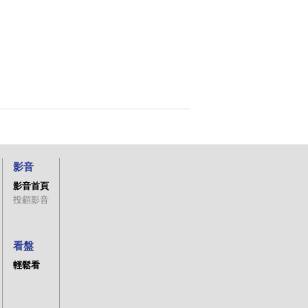
影音
影音首頁
投顧影音
看盤
輕鬆看