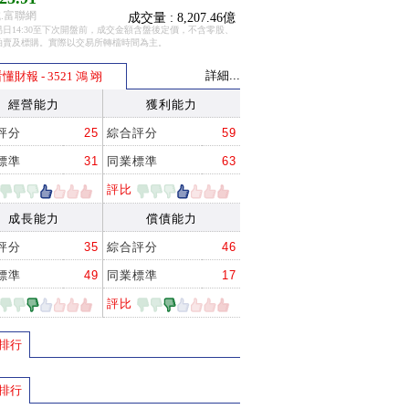
.富聯網
成交量 : 8,207.46億
日14:30至下次開盤前，成交金額含盤後定價，不含零股、
拍賣及標購。實際以交易所轉檔時間為主。
詳細...
懂財報 - 3521 鴻 翊
經營能力
獲利能力
評分
25
綜合評分
59
標準
31
同業標準
63
評比
成長能力
償債能力
評分
35
綜合評分
46
標準
49
同業標準
17
評比
排行
排行