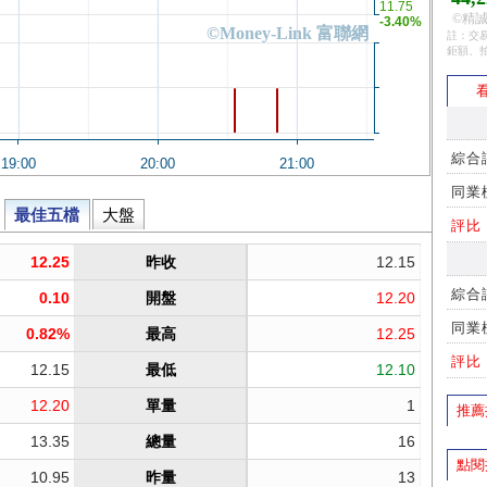
©精誠
註：交易
鉅額、
看
綜合
同業
評比
綜合
同業
評比
推薦
點閱