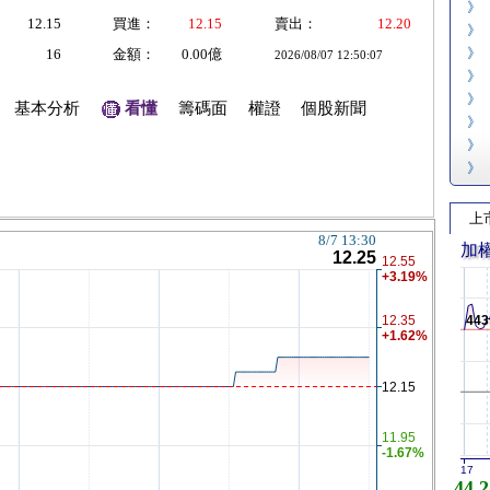
》
12.15
買進：
12.15
賣出：
12.20
》
》
16
金額：
0.00億
2026/08/07 12:50:07
》
》
基本分析
看懂
籌碼面
權證
個股新聞
》
》
》
上
加
443
17
44,2