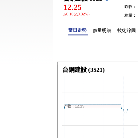
12.25
昨收：
△0.10(△0.82%)
總量：
當日走勢
價量明細
技術線圖