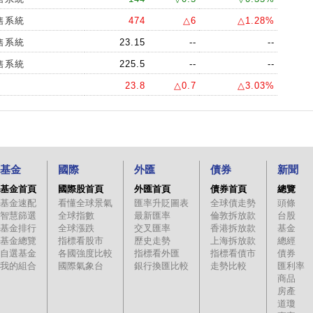
售系統
474
△6
△1.28%
售系統
23.15
--
--
售系統
225.5
--
--
23.8
△0.7
△3.03%
基金
國際
外匯
債券
新聞
基金首頁
國際股首頁
外匯首頁
債券首頁
總覽
基金速配
看懂全球景氣
匯率升貶圖表
全球債走勢
頭條
智慧篩選
全球指數
最新匯率
倫敦拆放款
台股
基金排行
全球漲跌
交叉匯率
香港拆放款
基金
基金總覽
指標看股市
歷史走勢
上海拆放款
總經
自選基金
各國強度比較
指標看外匯
指標看債市
債券
我的組合
國際氣象台
銀行換匯比較
走勢比較
匯利率
商品
房產
道瓊