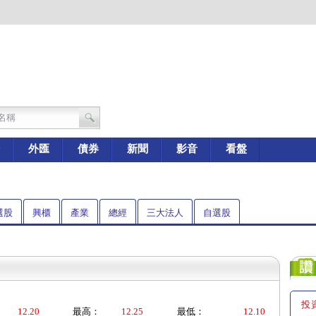
外匯
債券
新聞
影音
看盤
選股
興櫃
產業
總經
三大法人
自選股
投
12.20
最高：
12.25
最低：
12.10