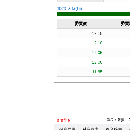
單位：張數 202
資券變化
融資買進
融資賣出
融資餘額