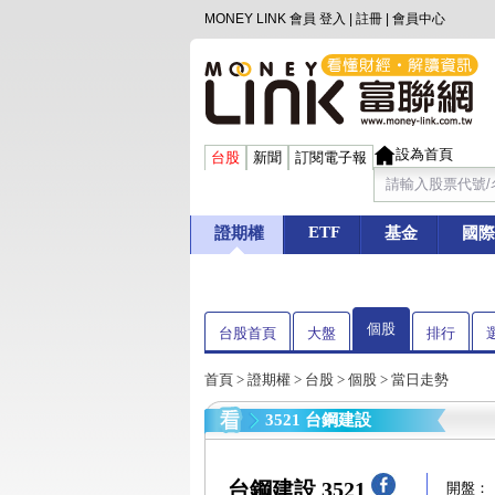
MONEY LINK 會員
登入
|
註冊
|
會員中心
設為首頁
台股
新聞
訂閱電子報
ETF
證期權
基金
國際
個股
台股首頁
大盤
排行
首頁
>
證期權
>
台股
>
個股
> 當日走勢
3521 台鋼建設
台鋼建設 3521
開盤：