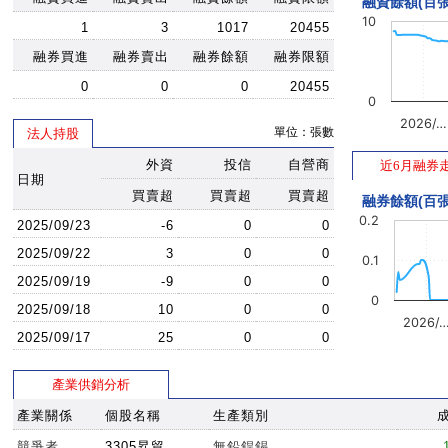
融資餘額(百張
10
1
3
1017
20455
融券買進
融券賣出
融券餘額
融券限額
0
0
0
20455
0
2026/…
單位：張數
法人持股
外資
投信
自營商
近6月融券
日期
買賣超
買賣超
買賣超
融券餘額(百張
0.2
2025/09/23
-6
0
0
2025/09/22
3
0
0
0.1
2025/09/19
-9
0
0
0
2025/09/18
10
0
0
2026/
2025/09/17
25
0
0
產業供銷分析
產業關係
個股名稱
生產類別
競爭者
3305昇貿
無鉛銲錫