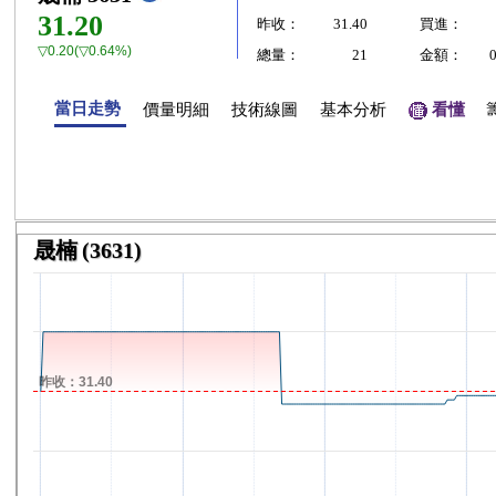
31.20
昨收：
31.40
買進：
▽0.20(▽0.64%)
總量：
21
金額：
當日走勢
價量明細
技術線圖
基本分析
看懂