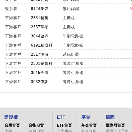
競爭者
6124業強
無鉛銲錫
下游客戶
2331精英
主機板
下游客戶
2357華碩
主機板
下游客戶
3044健鼎
印刷電路板
下游客戶
6191精成科
印刷電路板
下游客戶
2317鴻海
系統組裝
下游客戶
2301光寶科
電源供應器
下游客戶
3015全漢
電源供應器
下游客戶
3032偉訓
電源供應器
證期權
ETF
基金
國際
台股首頁
台指期貨
ETF首頁
基金首頁
國際股首頁
大盤
個股期貨
元大專區
基金速配
看懂全球景氣