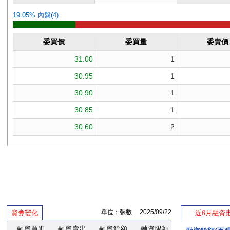
單位：張數 2025/09/22
資券變化
近6月融資
融資買進
融資賣出
融資餘額
融資限額