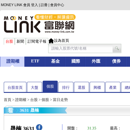
MONEY LINK 會員
登入
|
註冊
|
會員中心
設為首頁
台股
新聞
訂閱電子報
ETF
證期權
基金
國際
外匯
債券
個股
台股首頁
大盤
排行
選股
興櫃
產業
總
首頁
>
證期權
>
台股
>
個股
> 當日走勢
3631 晟楠
晟楠 3631
開盤：
31.35
最高：