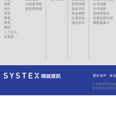
個股
台指選擇權
智慧篩選
全球指數
排行
個股選擇權
基金排行
全球漲跌
選股
基金總覽
指標看股市
興櫃
自選基金
各國強度比較
產業
我的組合
國際氣象台
總經
三大法人
自選股
關於我們
會
｜
｜
© 本網站所提供
並不提供任何明