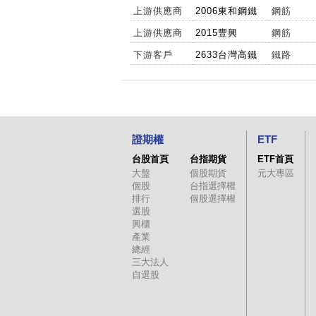
上游供應商
2006東和鋼鐵
鋼筋
上游供應商
2015豐興
鋼筋
下游客戶
2633台灣高鐵
鐵路
證期權
ETF
台股首頁
台指期貨
ETF首頁
大盤
個股期貨
元大專區
個股
台指選擇權
排行
個股選擇權
選股
興櫃
產業
總經
三大法人
自選股