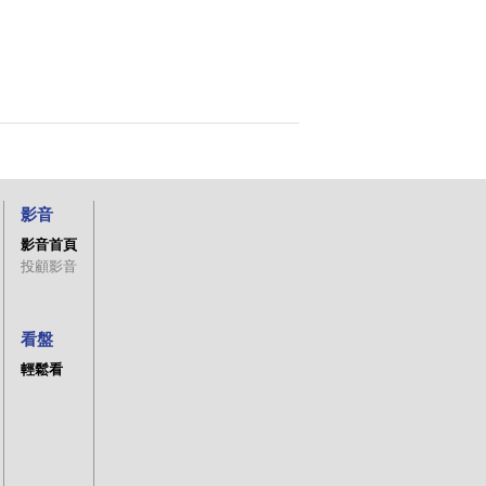
影音
影音首頁
投顧影音
看盤
輕鬆看