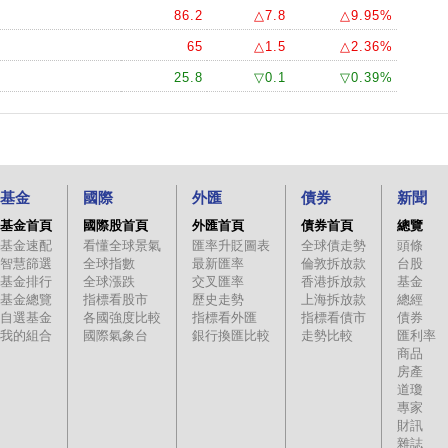
86.2
△7.8
△9.95%
65
△1.5
△2.36%
25.8
▽0.1
▽0.39%
基金
國際
外匯
債券
新聞
基金首頁
國際股首頁
外匯首頁
債券首頁
總覽
基金速配
看懂全球景氣
匯率升貶圖表
全球債走勢
頭條
智慧篩選
全球指數
最新匯率
倫敦拆放款
台股
基金排行
全球漲跌
交叉匯率
香港拆放款
基金
基金總覽
指標看股市
歷史走勢
上海拆放款
總經
自選基金
各國強度比較
指標看外匯
指標看債市
債券
我的組合
國際氣象台
銀行換匯比較
走勢比較
匯利率
商品
房產
道瓊
專家
財訊
雜誌