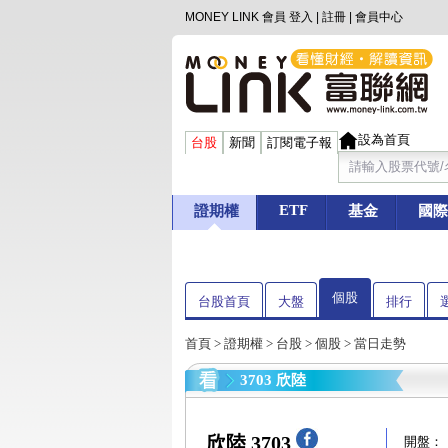
MONEY LINK 會員
登入
|
註冊
|
會員中心
設為首頁
台股
新聞
訂閱電子報
ETF
證期權
基金
國際
個股
台股首頁
大盤
排行
首頁
>
證期權
>
台股
>
個股
> 當日走勢
3703 欣陸
欣陸 3703
開盤：