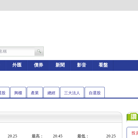
外匯
債券
新聞
影音
看盤
選股
興櫃
產業
總經
三大法人
自選股
投
20.25
最高：
20.45
最低：
20.25