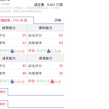
.富聯網
成交量 : 9,421.57億
日14:30至下次開盤前，成交金額含盤後定價，不含零股、
拍賣及標購。實際以交易所轉檔時間為主。
詳細...
懂財報 - 3703 欣 陸
經營能力
獲利能力
評分
23
綜合評分
62
標準
22
同業標準
63
評比
成長能力
償債能力
評分
42
綜合評分
15
標準
48
同業標準
20
評比
排行
排行