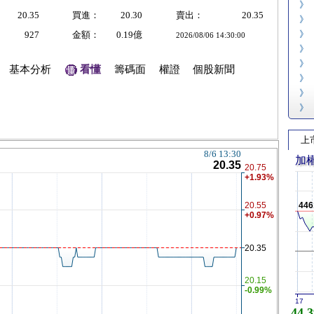
》
20.35
買進：
20.30
賣出：
20.35
》
》
927
金額：
0.19億
2026/08/06 14:30:00
》
》
基本分析
看懂
籌碼面
權證
個股新聞
》
》
》
上
加
446
17
44,3