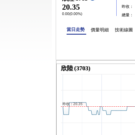
20.35
昨收：
0.00(0.00%)
總量：
當日走勢
價量明細
技術線圖