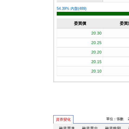
單位：張數 202
資券變化
融資買進
融資賣出
融資餘額