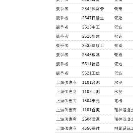
競爭者
2542興富發
營建
競爭者
2547日勝生
營建
競爭者
2515中工
營造
競爭者
2516新建
營造
競爭者
2535達欣工
營造
競爭者
2546根基
營造
競爭者
5511德昌
營造
競爭者
5521工信
營造
上游供應商
1101台泥
水泥
上游供應商
1102亞泥
水泥
上游供應商
1504東元
電機
上游供應商
1101台泥
預拌混凝
上游供應商
2504國產
預拌混凝
上游供應商
4550長佳
機電系統