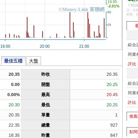
©精誠
註：交易
鉅額、
看
綜合
同業
評比
綜合
同業
評比
推薦
點閱