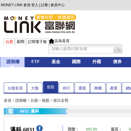
MONEY LINK 會員
登入
|
註冊
|
會員中心
設為首頁
台股
新聞
訂閱電子報
ETF
證期權
基金
國際
外匯
債券
個股
台股首頁
大盤
排行
選股
興櫃
產業
總
首頁
>
證期權
>
台股
>
個股
> 當日走勢
6831 邁科
邁科 6831
開盤：
695.00
最高：
6