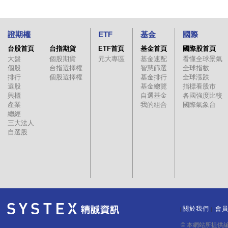
證期權
ETF
基金
國際
台股首頁
台指期貨
ETF首頁
基金首頁
國際股首頁
大盤
個股期貨
元大專區
基金速配
看懂全球景氣
個股
台指選擇權
智慧篩選
全球指數
排行
個股選擇權
基金排行
全球漲跌
選股
基金總覽
指標看股市
興櫃
自選基金
各國強度比較
產業
我的組合
國際氣象台
總經
三大法人
自選股
關於我們
會
｜
｜
© 本網站所提供