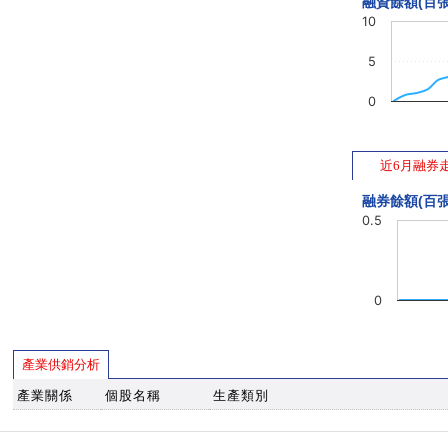
融資餘額(百張
10
5
0
近6月融券
融券餘額(百張
0.5
0
產業供銷分析
產業關係
個股名稱
生產類別