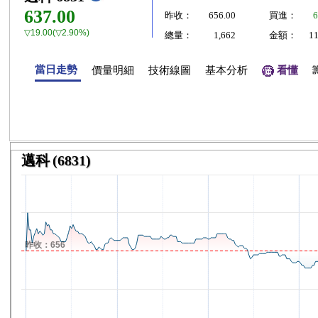
637.00
昨收：
656.00
買進：
6
▽19.00(▽2.90%)
總量：
1,662
金額：
1
當日走勢
價量明細
技術線圖
基本分析
看懂