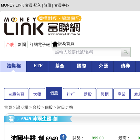
MONEY LINK 會員
登入
|
註冊
|
會員中心
設為首頁
台股
新聞
訂閱電子報
ETF
證期權
基金
國際
外匯
債券
個股
台股首頁
大盤
排行
選股
興櫃
產業
總
首頁
>
證期權
>
台股
>
個股
> 當日走勢
6949 沛爾生醫-創
沛爾生醫-創 6949
開盤：
999.00
最高：
9