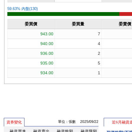
單位：張數 2025/09/22
資券變化
近6月融資
融資買進
融資賣出
融資餘額
融資限額