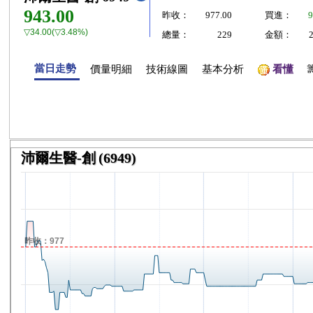
943.00
昨收：
977.00
買進：
9
▽34.00(▽3.48%)
總量：
229
金額：
當日走勢
價量明細
技術線圖
基本分析
看懂