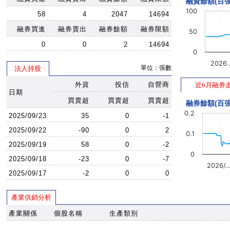
融資餘額(百張
100
58
4
2047
14694
融券買進
融券賣出
融券餘額
融券限額
50
0
0
2
14694
0
2026
單位：張數
法人持股
外資
投信
自營商
近6月融券
日期
買賣超
買賣超
買賣超
融券餘額(百張
0.2
2025/09/23
35
0
-1
2025/09/22
-90
0
2
0.1
2025/09/19
58
0
-2
0
2025/09/18
-23
0
-7
2026/
2025/09/17
-2
0
0
產業供銷分析
產業關係
個股名稱
生產類別