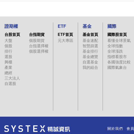
證期權
ETF
基金
國際
台股首頁
台指期貨
ETF首頁
基金首頁
國際股首頁
大盤
個股期貨
元大專區
基金速配
看懂全球景氣
個股
台指選擇權
智慧篩選
全球指數
排行
個股選擇權
基金排行
全球漲跌
選股
基金總覽
指標看股市
興櫃
自選基金
各國強度比較
產業
我的組合
國際氣象台
總經
三大法人
自選股
關於我們
會
｜
｜