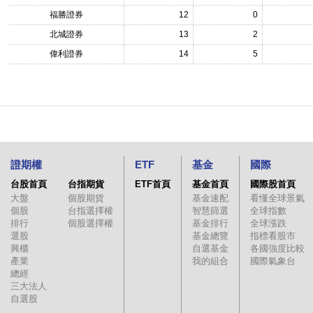
福勝證券
12
0
北城證券
13
2
偉利證券
14
5
證期權
ETF
基金
國際
台股首頁
台指期貨
ETF首頁
基金首頁
國際股首頁
大盤
個股期貨
基金速配
看懂全球景氣
個股
台指選擇權
智慧篩選
全球指數
排行
個股選擇權
基金排行
全球漲跌
選股
基金總覽
指標看股市
興櫃
自選基金
各國強度比較
產業
我的組合
國際氣象台
總經
三大法人
自選股