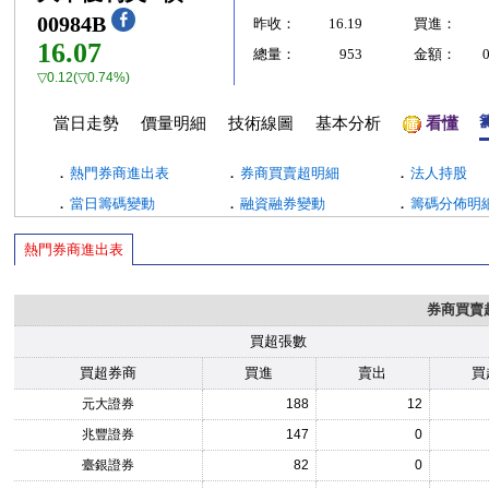
00984B
昨收：
16.19
買進：
16.07
總量：
953
金額：
▽0.12(▽0.74%)
當日走勢
價量明細
技術線圖
基本分析
看懂
．
．
．
熱門券商進出表
券商買賣超明細
法人持股
．
．
．
當日籌碼變動
融資融券變動
籌碼分佈明
熱門券商進出表
券商買賣
買超張數
買超券商
買進
賣出
買
元大證券
188
12
兆豐證券
147
0
臺銀證券
82
0