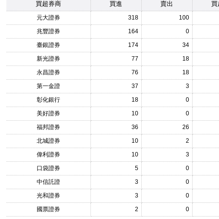
買超券商
買進
賣出
買
元大證券
318
100
兆豐證券
164
0
臺銀證券
174
34
新光證券
77
18
永昌證券
76
18
第一金證
37
3
彰化銀行
18
0
美好證券
10
0
福邦證券
36
26
北城證券
10
2
偉利證券
10
3
口袋證券
5
0
中信託證
3
0
光和證券
3
0
國票證券
2
0