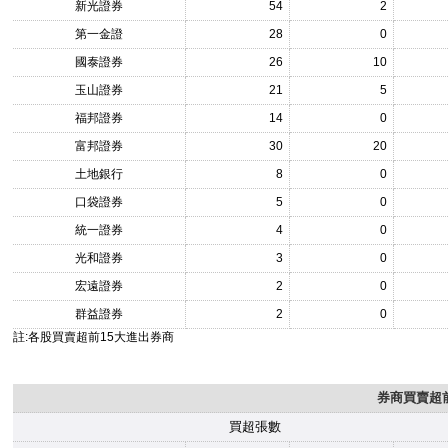
新光證券
54
2
第一金證
28
0
國泰證券
26
10
玉山證券
21
5
福邦證券
14
0
富邦證券
30
20
土地銀行
8
0
口袋證券
5
0
統一證券
4
0
光和證券
3
0
宏遠證券
2
0
群益證券
2
0
註:各股買賣超前15大進出券商
券商買賣超前
買超張數