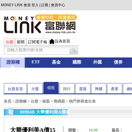
MONEY LINK 會員
登入
|
註冊
|
會員中心
設為首頁
台股
新聞
訂閱電子報
ETF
證期權
基金
國際
外匯
債券
個股
台股首頁
大盤
排行
選股
興櫃
產業
總
首頁
>
證期權
>
台股
>
個股
>
籌碼面
> 熱門券商進出表
00984B 大華優利美A債15
大華優利美A債15
開盤：
16.09
最高：