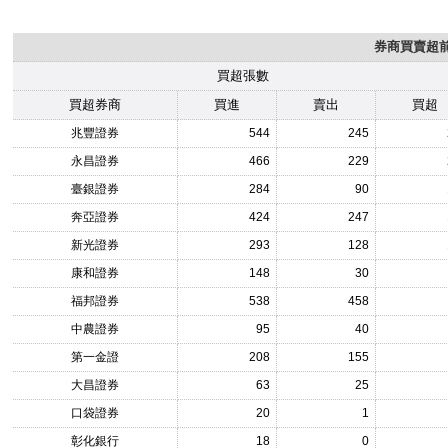
券商買賣超前1
買超張數
買超券商
買進
賣出
買超
兆豐證券
544
245
永昌證券
466
229
臺銀證券
284
90
奔亞證券
424
247
新光證券
293
128
康和證券
148
30
福邦證券
538
458
中農證券
95
40
第一金證
208
155
大昌證券
63
25
口袋證券
20
1
彰化銀行
18
0