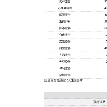
美林證券
9
港商麥格理
4
國票證券
4
港商野村
2
國泰證券
6
合庫證券
1
宏遠證券
兆豐證券
4
光和證券
奔亞證券
偉利證券
福勝證券
註:各股買賣超前15大進出券商
買超張數