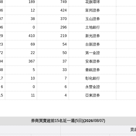
38
189
749
花旗環球
36
12
424
富邦證券
07
38
370
玉山證券
96
0
296
土地銀行
29
410
219
新光證券
23
69
54
台新證券
72
22
50
第一金證
04
367
37
安泰證券
38
5
33
臺銀證券
17
10
7
彰化銀行
6
0
6
永豐金證
15
11
4
亞東證券
券商買賣超前15名近一週(5日)(
/08/07)
2026
賣