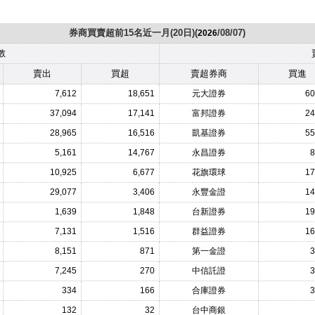
券商買賣超前15名近一月(20日)(
/08/07)
2026
數
賣出
買超
賣超券商
買進
7,612
18,651
元大證券
60
37,094
17,141
富邦證券
24
28,965
16,516
凱基證券
55
5,161
14,767
永昌證券
8
10,925
6,677
花旗環球
17
29,077
3,406
永豐金證
14
1,639
1,848
台新證券
19
7,131
1,516
群益證券
16
8,151
871
第一金證
3
7,245
270
中信託證
3
334
166
合庫證券
3
132
32
台中商銀