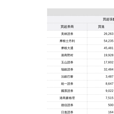
買超張
買超券商
買進
美林證券
26,263
摩根士丹利
54,235
摩根大通
45,481
港商野村
19,928
玉山證券
17,602
瑞銀證券
32,484
法銀巴黎
3,487
統一證券
8,647
國票證券
9,022
港商麥格理
7,515
德信證券
500
日進證券
164