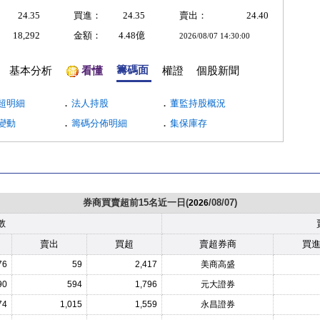
24.35
買進：
24.35
賣出：
24.40
18,292
金額：
4.48億
2026/08/07 14:30:00
籌碼面
基本分析
看懂
權證
個股新聞
．
．
超明細
法人持股
董監持股概況
．
．
變動
籌碼分佈明細
集保庫存
券商買賣超前15名近一日(
/08/07)
2026
數
賣出
買超
賣超券商
買
76
59
2,417
美商高盛
90
594
1,796
元大證券
74
1,015
1,559
永昌證券