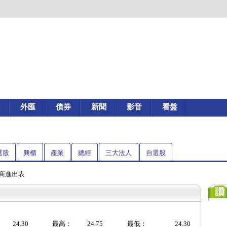
外匯
債券
新聞
影音
看盤
選股
興櫃
產業
總經
三大法人
自選股
券商進出表
24.30
最高：
24.75
最低：
24.30