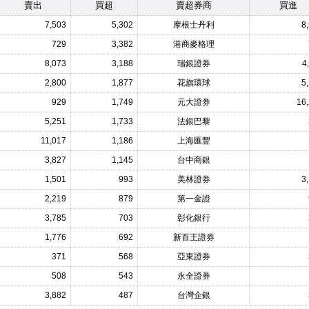
賣出
買超
賣超券商
買進
7,503
5,302
摩根士丹利
8
729
3,382
港商麥格理
8,073
3,188
瑞銀證券
4
2,800
1,877
花旗環球
5
929
1,749
元大證券
16
5,251
1,733
法銀巴黎
11,017
1,186
上海匯豐
3,827
1,145
台中商銀
1,501
993
美林證券
3
2,219
879
第一金證
3,785
703
彰化銀行
1,776
692
新百王證券
371
568
亞東證券
508
543
永全證券
3,882
487
台灣企銀