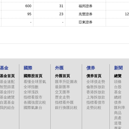
600
31
福邦證券
95
23
兆豐證券
12
-
-
亞東證券
基金
國際
外匯
債券
新聞
基金首頁
國際股首頁
外匯首頁
債券首頁
總覽
基金速配
看懂全球景氣
匯率升貶圖表
全球債走勢
頭條
智慧篩選
全球指數
最新匯率
倫敦拆放款
台股
基金排行
全球漲跌
交叉匯率
香港拆放款
基金
基金總覽
指標看股市
歷史走勢
上海拆放款
總經
自選基金
各國強度比較
指標看外匯
指標看債市
債券
我的組合
國際氣象台
銀行換匯比較
走勢比較
匯利率
商品
房產
道瓊
專家