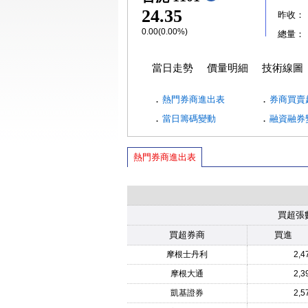
24.35
昨收：
0.00(0.00%)
總量：
當日走勢
價量明細
技術線圖
．
．
熱門券商進出表
券商買賣
．
．
當日籌碼變動
融資融券
熱門券商進出表
買超張
買超券商
買進
摩根士丹利
2,4
摩根大通
2,3
凱基證券
2,5