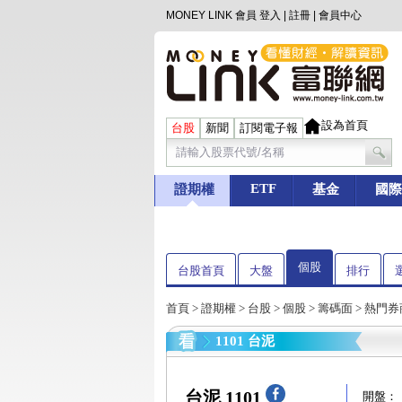
MONEY LINK 會員
登入
|
註冊
|
會員中心
設為首頁
台股
新聞
訂閱電子報
ETF
證期權
基金
國際
個股
台股首頁
大盤
排行
首頁
>
證期權
>
台股
>
個股
>
籌碼面
> 熱門
1101 台泥
台泥 1101
開盤：