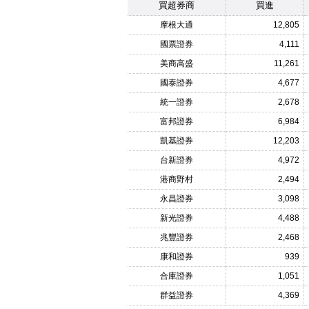
買超券商
買進
摩根大通
12,805
國票證券
4,111
美商高盛
11,261
國泰證券
4,677
統一證券
2,678
富邦證券
6,984
凱基證券
12,203
台新證券
4,972
港商野村
2,494
永昌證券
3,098
新光證券
4,488
兆豐證券
2,468
康和證券
939
合庫證券
1,051
群益證券
4,369