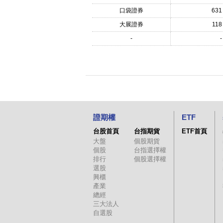
口袋證券
631
大展證券
118
-
-
證期權
ETF
台股首頁
台指期貨
ETF首頁
大盤
個股期貨
個股
台指選擇權
排行
個股選擇權
選股
興櫃
產業
總經
三大法人
自選股