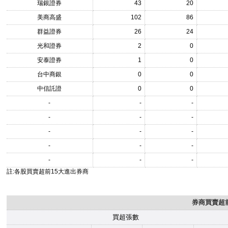
瑞銀證券
43
20
美商高盛
102
86
群益證券
26
24
光和證券
2
0
安泰證券
1
0
台中商銀
0
0
中信託證
0
0
-
-
-
-
-
-
-
-
-
-
-
-
-
-
-
註:各股買賣超前15大進出券商
券商買賣超前
買超張數