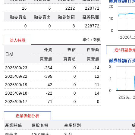
融資餘額(百張
20
16
6
2212
228772
融券買進
融券賣出
融券餘額
融券限額
10
0
0
8
228772
0
2026/…
單位：張數
法人持股
外資
投信
自營商
近6月融券
日期
買賣超
買賣超
買賣超
融券餘額(百張
2
2025/09/23
-264
0
-14
2025/09/22
-395
0
12
1
2025/09/19
-42
0
11
0
2025/09/18
-22
0
14
2026/…
2025/09/17
71
0
0
產業供銷分析
產業關係
個股名稱
生產類別
競爭者
1201味全
乳品