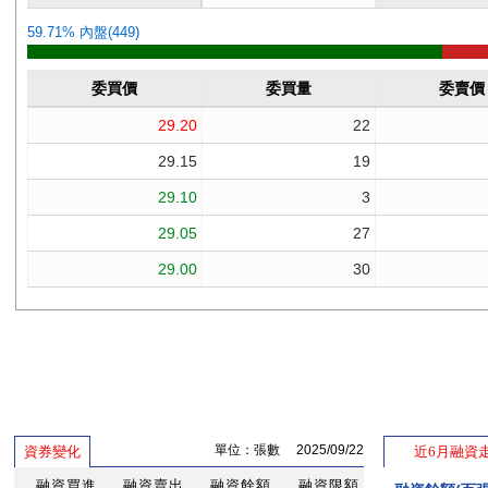
單位：張數 2025/09/22
資券變化
近6月融資
融資買進
融資賣出
融資餘額
融資限額