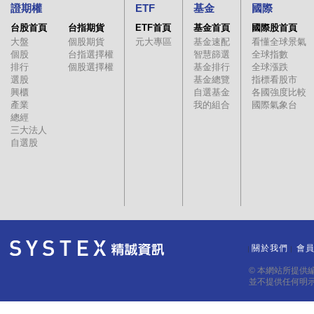
證期權
ETF
基金
國際
台股首頁
台指期貨
ETF首頁
基金首頁
國際股首頁
大盤
個股期貨
元大專區
基金速配
看懂全球景氣
個股
台指選擇權
智慧篩選
全球指數
排行
個股選擇權
基金排行
全球漲跌
選股
基金總覽
指標看股市
興櫃
自選基金
各國強度比較
產業
我的組合
國際氣象台
總經
三大法人
自選股
關於我們
會
｜
｜
© 本網站所提供
並不提供任何明