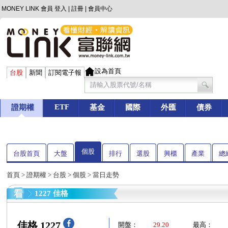
MONEY LINK 會員
登入
|
註冊
|
會員中心
設為首頁
台股
新聞
訂閱電子報
ETF
證期權
基金
國際
外匯
債券
個股
台股首頁
大盤
排行
選股
興櫃
產業
總
首頁
>
證期權
>
台股
>
個股
> 當日走勢
1227 佳格
佳格 1227
開盤：
29.20
最高：