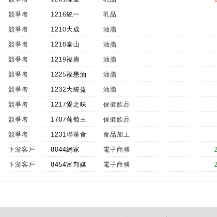
競爭者
1216統一
乳品
競爭者
1210大成
油脂
競爭者
1218泰山
油脂
競爭者
1219福壽
油脂
競爭者
1225福懋油
油脂
競爭者
1232大統益
油脂
競爭者
1217愛之味
保健飲品
競爭者
1707葡萄王
保健飲品
競爭者
1231聯華食
食品加工
下游客戶
8044網家
電子商務
下游客戶
8454富邦媒
電子商務