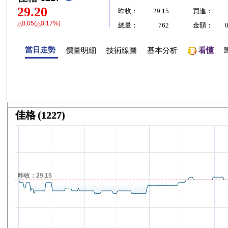
29.20
昨收：
29.15
買進：
△0.05(△0.17%)
總量：
762
金額：
當日走勢
價量明細
技術線圖
基本分析
看懂