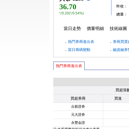
36.70
昨收：
▽0.20(▽0.54%)
總量：
當日走勢
價量明細
技術線圖
．
．
熱門券商進出表
券商買賣
．
．
當日籌碼變動
融資融券
熱門券商進出表
買超張
買超券商
買進
台新證券
元大證券
永豐金證