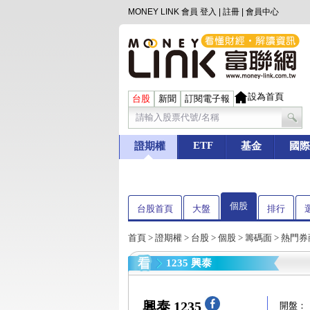
MONEY LINK 會員
登入
|
註冊
|
會員中心
設為首頁
台股
新聞
訂閱電子報
ETF
證期權
基金
國際
個股
台股首頁
大盤
排行
首頁
>
證期權
>
台股
>
個股
>
籌碼面
> 熱門
1235 興泰
興泰 1235
開盤：