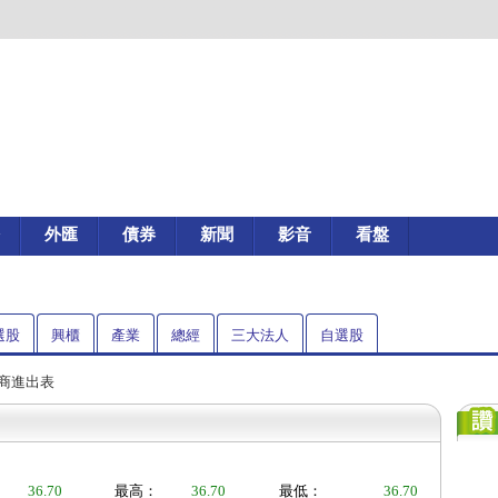
外匯
債券
新聞
影音
看盤
選股
興櫃
產業
總經
三大法人
自選股
券商進出表
36.70
最高：
36.70
最低：
36.70