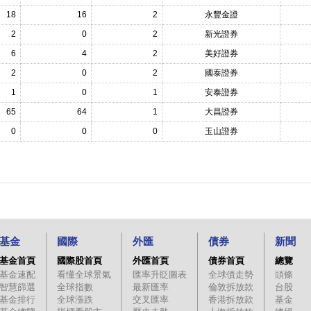
18
16
2
永豐金證
2
0
2
新光證券
6
4
2
美好證券
2
0
2
國泰證券
1
0
1
安泰證券
65
64
1
大昌證券
0
0
0
玉山證券
基金
國際
外匯
債券
新聞
基金首頁
國際股首頁
外匯首頁
債券首頁
總覽
基金速配
看懂全球景氣
匯率升貶圖表
全球債走勢
頭條
智慧篩選
全球指數
最新匯率
倫敦拆放款
台股
基金排行
全球漲跌
交叉匯率
香港拆放款
基金