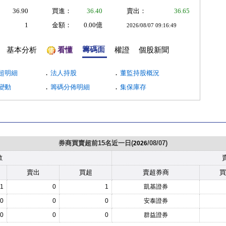
36.90
買進：
36.40
賣出：
36.65
1
金額：
0.00億
2026/08/07 09:16:49
籌碼面
基本分析
看懂
權證
個股新聞
．
．
超明細
法人持股
董監持股概況
．
．
變動
籌碼分佈明細
集保庫存
券商買賣超前15名近一日(
/08/07)
2026
數
賣出
買超
賣超券商
買
1
0
1
凱基證券
0
0
0
安泰證券
0
0
0
群益證券