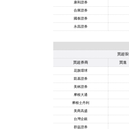
康和證券
合庫證券
國泰證券
永昌證券
買超張
買超券商
買進
花旗環球
凱基證券
美林證券
摩根大通
摩根士丹利
美商高盛
台灣企銀
群益證券