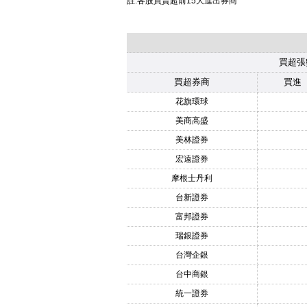
註:各股買賣超前15大進出券商
買超張
買超券商
買進
花旗環球
美商高盛
美林證券
宏遠證券
摩根士丹利
台新證券
富邦證券
瑞銀證券
台灣企銀
台中商銀
統一證券