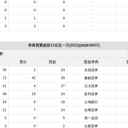
0
0
0
-
0
0
0
-
1
1
0
-
3
3
0
-
券商買賣超前15名近一月(20日)(
/08/07)
2026
數
賣出
買超
賣超券商
35
2
33
永昌證券
72
42
29
臺銀證券
31
4
27
元大證券
48
24
24
富邦證券
24
6
18
土地銀行
21
7
14
合庫證券
5
0
5
第一金證
3
0
2
台新證券