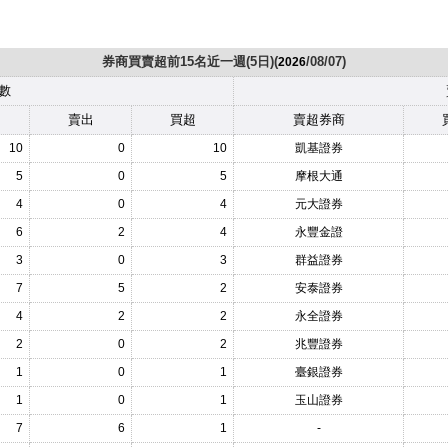
券商買賣超前15名近一週(5日)(
/08/07)
2026
數
賣出
買超
賣超券商
10
0
10
凱基證券
5
0
5
摩根大通
4
0
4
元大證券
6
2
4
永豐金證
3
0
3
群益證券
7
5
2
安泰證券
4
2
2
永全證券
2
0
2
兆豐證券
1
0
1
臺銀證券
1
0
1
玉山證券
7
6
1
-