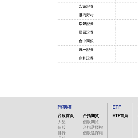
宏遠證券
港商野村
瑞銀證券
國票證券
台中商銀
統一證券
康和證券
證期權
ETF
台股首頁
台指期貨
ETF首頁
大盤
個股期貨
個股
台指選擇權
排行
個股選擇權