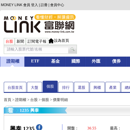
MONEY LINK 會員
登入
|
註冊
|
會員中心
設為首頁
台股
新聞
訂閱電子報
ETF
證期權
基金
國際
外匯
債券
個股
台股首頁
大盤
排行
選股
興櫃
產業
總
首頁
>
證期權
>
台股
>
個股
> 價量明細
1235 興泰
興泰 1235
開盤：
36.55
最高：