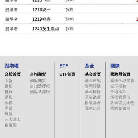
競爭者
1215卜蜂
飼料
競爭者
1216統一
飼料
競爭者
1219福壽
飼料
競爭者
1240茂生農經
飼料
證期權
ETF
基金
國際
台股首頁
台指期貨
ETF首頁
基金首頁
國際股首頁
大盤
個股期貨
基金速配
看懂全球景氣
個股
台指選擇權
智慧篩選
全球指數
排行
個股選擇權
基金排行
全球漲跌
選股
基金總覽
指標看股市
興櫃
自選基金
各國強度比較
產業
我的組合
國際氣象台
總經
三大法人
自選股