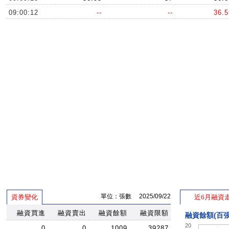
09:00:12
--
--
36.5
單位：張數 2025/09/22
資券變化
近6月融資
融資買進
融資賣出
融資餘額
融資限額
融資餘額(百張
20
0
0
1009
39287