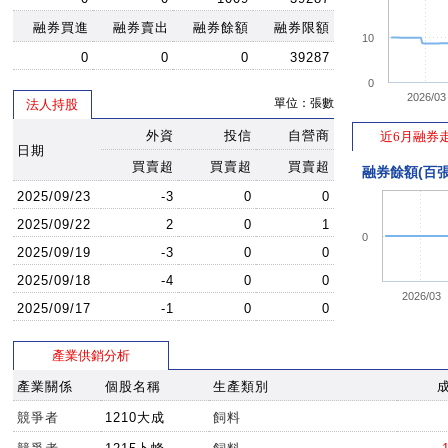
融券買進
融券賣出
融券餘額
融券限額
10
0
0
0
39287
0
2026/03
單位：張數
法人持股
外資
投信
自營商
近6月融券
日期
買賣超
買賣超
買賣超
融券餘額(百張
2025/09/23
-3
0
0
2025/09/22
2
0
1
0
2025/09/19
-3
0
0
2025/09/18
-4
0
0
2026/03
2025/09/17
-1
0
0
產業供銷分析
產業關係
個股名稱
生產類別
競爭者
1210大成
飼料