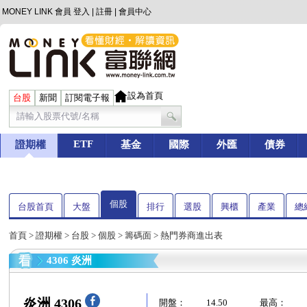
MONEY LINK 會員
登入
|
註冊
|
會員中心
設為首頁
台股
新聞
訂閱電子報
ETF
證期權
基金
國際
外匯
債券
個股
台股首頁
大盤
排行
選股
興櫃
產業
總
首頁
>
證期權
>
台股
>
個股
>
籌碼面
> 熱門券商進出表
4306 炎洲
炎洲 4306
開盤：
14.50
最高：