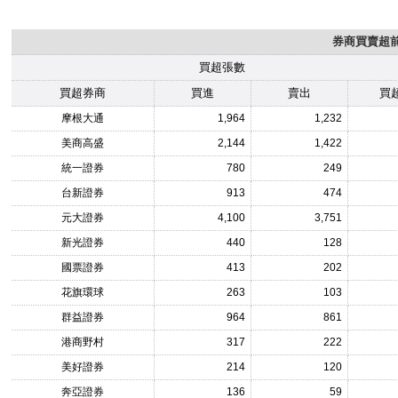
券商買賣超前1
買超張數
買超券商
買進
賣出
買
摩根大通
1,964
1,232
美商高盛
2,144
1,422
統一證券
780
249
台新證券
913
474
元大證券
4,100
3,751
新光證券
440
128
國票證券
413
202
花旗環球
263
103
群益證券
964
861
港商野村
317
222
美好證券
214
120
奔亞證券
136
59