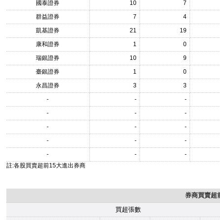
國泰證券
10
7
群益證券
7
4
凱基證券
21
19
康和證券
1
0
瑞銀證券
10
9
臺銀證券
1
0
永昌證券
3
3
-
-
-
-
-
-
-
-
-
-
-
-
-
-
-
註:各股買賣超前15大進出券商
券商買賣超前
買超張數