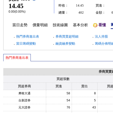
14.45
昨收：
14.45
買進：
0.00(0.00%)
總量：
402
金額：
當日走勢
價量明細
技術線圖
基本分析
看懂
．
．
．
熱門券商進出表
券商買賣超明細
法人持股
．
．
．
當日籌碼變動
融資融券變動
籌碼分佈明
熱門券商進出表
券商買賣
買超張數
買超券商
買進
賣出
買
摩根大通
58
8
台新證券
54
5
元大證券
76
43