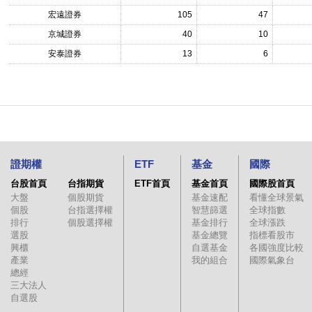
宏遠證券
105
47
京城證券
40
10
安泰證券
13
6
證期權
ETF
基金
國際
台股首頁
台指期貨
ETF首頁
基金首頁
國際股首頁
大盤
個股期貨
基金速配
看懂全球景氣
個股
台指選擇權
智慧篩選
全球指數
排行
個股選擇權
基金排行
全球漲跌
選股
基金總覽
指標看股市
興櫃
自選基金
各國強度比較
產業
我的組合
國際氣象台
總經
三大法人
自選股