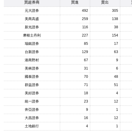
買超券商
買進
賣出
元大證券
492
305
美商高盛
259
138
新光證券
116
38
摩根士丹利
227
154
瑞銀證券
85
17
台新證券
129
63
港商野村
67
9
美林證券
31
6
國泰證券
70
48
群益證券
71
51
美好證券
18
4
統一證券
23
12
奔亞證券
9
1
大昌證券
16
12
土地銀行
4
1