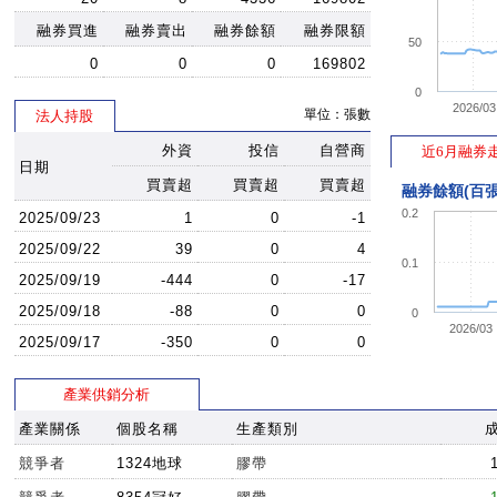
11:08:03
14.45
14.5
14.
融券買進
融券賣出
融券餘額
融券限額
50
11:04:31
14.45
14.5
14.
0
0
0
169802
10:57:06
14.45
14.5
14.4
0
2026/03
單位：張數
法人持股
10:54:45
14.45
14.5
14.4
外資
投信
自營商
10:54:44
14.45
14.5
近6月融券
14.4
日期
10:52:54
14.45
14.5
14.4
買賣超
買賣超
買賣超
融券餘額(百張
10:51:38
14.45
14.5
14.4
0.2
2025/09/23
1
0
-1
10:40:13
14.45
14.5
14.
2025/09/22
39
0
4
0.1
10:38:49
14.45
14.5
14.
2025/09/19
-444
0
-17
10:35:42
14.45
14.5
14.
2025/09/18
-88
0
0
0
2026/03
10:32:22
14.45
14.5
14.4
2025/09/17
-350
0
0
10:19:40
14.45
14.5
14.4
產業供銷分析
10:14:21
14.4
14.5
14.4
產業關係
個股名稱
生產類別
10:09:25
14.4
14.5
14.4
10:05:51
14.45
14.55
14.4
競爭者
1324地球
膠帶
10:01:47
14.5
14.55
14.