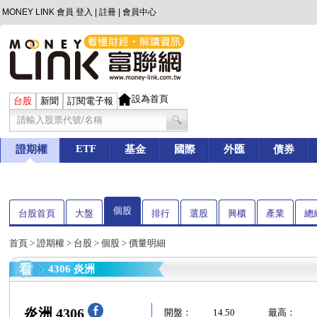
MONEY LINK 會員
登入
|
註冊
|
會員中心
設為首頁
台股
新聞
訂閱電子報
ETF
證期權
基金
國際
外匯
債券
個股
台股首頁
大盤
排行
選股
興櫃
產業
總
首頁
>
證期權
>
台股
>
個股
> 價量明細
4306 炎洲
炎洲 4306
開盤：
14.50
最高：