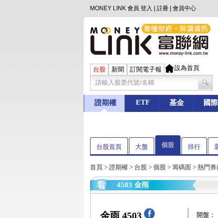
MONEY LINK 會員
登入
|
註冊
|
會員中心
設為首頁
台股
新聞
訂閱電子報
ETF
證期權
基金
國際
個股
台股首頁
大盤
排行
首頁
>
證期權
>
台股
>
個股
>
籌碼面
> 熱門
4503 金雨
金雨 4503
開盤：