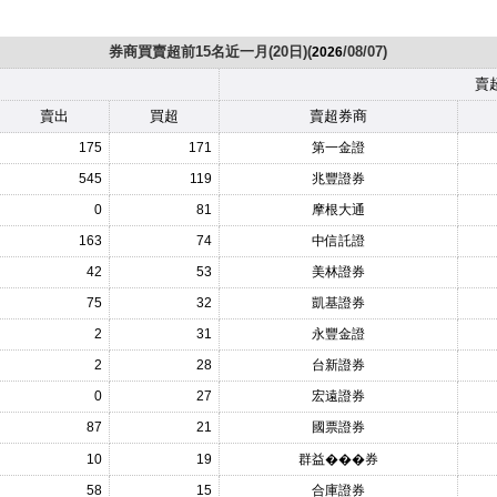
券商買賣超前15名近一月(20日)(
/08/07)
2026
賣
賣出
買超
賣超券商
175
171
第一金證
545
119
兆豐證券
0
81
摩根大通
163
74
中信託證
42
53
美林證券
75
32
凱基證券
2
31
永豐金證
2
28
台新證券
0
27
宏遠證券
87
21
國票證券
10
19
群益���券
58
15
合庫證券