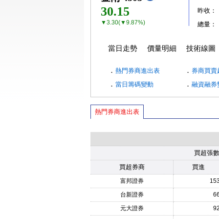
30.15
昨收：
▼3.30(▼9.87%)
總量：
當日走勢
價量明細
技術線圖
．
．
熱門券商進出表
券商買賣
．
．
當日籌碼變動
融資融券
熱門券商進出表
買超張
買超券商
買進
富邦證券
15
台新證券
6
元大證券
9