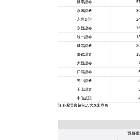
國泰證券
5
永興證券
3
永豐金證
2
永昌證券
7
統一證券
1
國票證券
2
臺銀證券
1
大昌證券
口袋證券
奔亞證券
玉山證券
中信託證
註:各股買賣超前15大進出券商
買超張