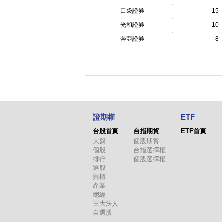
口袋證券
15
光和證券
10
奔亞證券
8
證期權
ETF
台股首頁
台指期貨
ETF首頁
大盤
個股期貨
個股
台指選擇權
排行
個股選擇權
選股
興櫃
產業
總經
三大法人
自選股