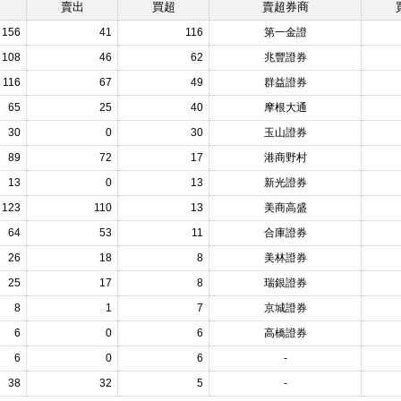
賣出
買超
賣超券商
156
41
116
第一金證
108
46
62
兆豐證券
116
67
49
群益證券
65
25
40
摩根大通
30
0
30
玉山證券
89
72
17
港商野村
13
0
13
新光證券
123
110
13
美商高盛
64
53
11
合庫證券
26
18
8
美林證券
25
17
8
瑞銀證券
8
1
7
京城證券
6
0
6
高橋證券
6
0
6
-
38
32
5
-