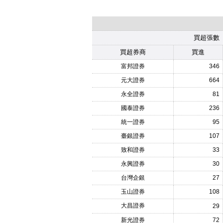
買超張數
買超券商
買進
富邦證券
346
元大證券
664
永全證券
81
國泰證券
236
統一證券
95
臺銀證券
107
致和證券
33
永興證券
30
台灣企銀
27
玉山證券
108
大昌證券
29
新光證券
72