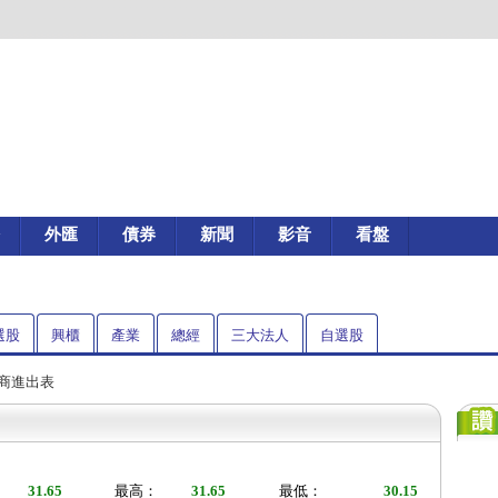
外匯
債券
新聞
影音
看盤
選股
興櫃
產業
總經
三大法人
自選股
券商進出表
31.65
最高：
31.65
最低：
30.15