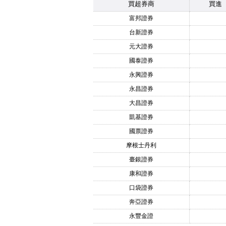
買超券商
買進
富邦證券
台新證券
元大證券
國泰證券
永興證券
永昌證券
大昌證券
凱基證券
國票證券
摩根士丹利
臺銀證券
康和證券
口袋證券
奔亞證券
永豐金證