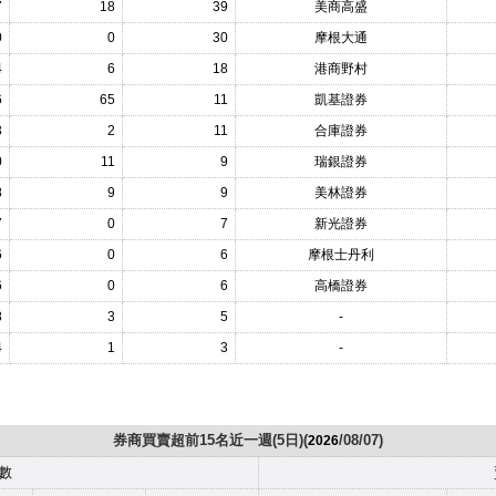
7
18
39
美商高盛
0
0
30
摩根大通
4
6
18
港商野村
6
65
11
凱基證券
3
2
11
合庫證券
0
11
9
瑞銀證券
8
9
9
美林證券
7
0
7
新光證券
6
0
6
摩根士丹利
6
0
6
高橋證券
8
3
5
-
4
1
3
-
券商買賣超前15名近一週(5日)(
/08/07)
2026
數