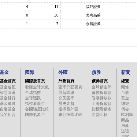
4
11
福邦證券
0
10
美商高盛
1
7
永昌證券
基金
國際
外匯
債券
新聞
基金首頁
國際股首頁
外匯首頁
債券首頁
總覽
基金速配
看懂全球景氣
匯率升貶圖表
全球債走勢
頭條
智慧篩選
全球指數
最新匯率
倫敦拆放款
台股
基金排行
全球漲跌
交叉匯率
香港拆放款
基金
基金總覽
指標看股市
歷史走勢
上海拆放款
總經
自選基金
各國強度比較
指標看外匯
指標看債市
債券
我的組合
國際氣象台
銀行換匯比較
走勢比較
匯利率
商品
房產
道瓊
專家