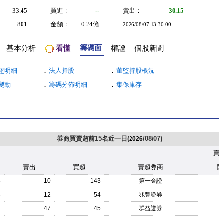
33.45
買進：
--
賣出：
30.15
801
金額：
0.24億
2026/08/07 13:30:00
籌碼面
基本分析
看懂
權證
個股新聞
．
．
超明細
法人持股
董監持股概況
．
．
變動
籌碼分佈明細
集保庫存
券商買賣超前15名近一日(
/08/07)
2026
數
賣出
買超
賣超券商
3
10
143
第一金證
6
12
54
兆豐證券
2
47
45
群益證券