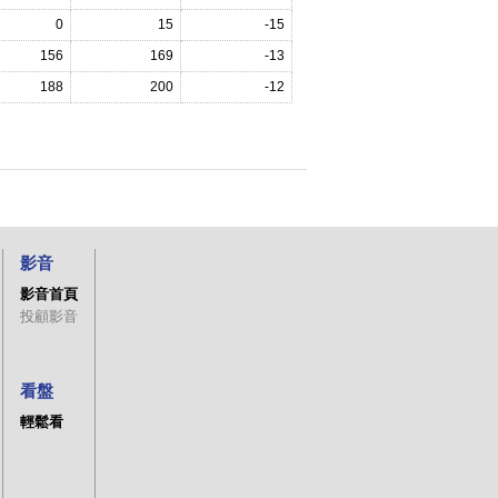
0
15
-15
156
169
-13
188
200
-12
影音
影音首頁
投顧影音
看盤
輕鬆看