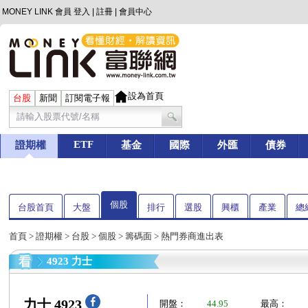
MONEY LINK 會員
登入
|
註冊
|
會員中心
設為首頁
台股
新聞
訂閱電子報
ETF
證期權
基金
國際
外匯
債券
個股
台股首頁
大盤
排行
選股
興櫃
產業
總
首頁
>
證期權
>
台股
>
個股
>
籌碼面
> 熱門券商進出表
4923 力士
力士 4923
開盤：
44.95
最高：