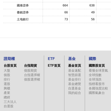
國泰證券
664
638
臺銀證券
66
49
土地銀行
73
56
證期權
ETF
基金
國際
台股首頁
台指期貨
ETF首頁
基金首頁
國際股首頁
大盤
個股期貨
基金速配
看懂全球景氣
個股
台指選擇權
智慧篩選
全球指數
排行
個股選擇權
基金排行
全球漲跌
選股
基金總覽
指標看股市
興櫃
自選基金
各國強度比較
產業
我的組合
國際氣象台
總經
三大法人
自選股