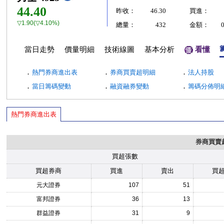
44.40
昨收：
46.30
買進：
▽1.90(▽4.10%)
總量：
432
金額：
當日走勢
價量明細
技術線圖
基本分析
看懂
．
．
．
熱門券商進出表
券商買賣超明細
法人持股
．
．
．
當日籌碼變動
融資融券變動
籌碼分佈明
熱門券商進出表
券商買賣
買超張數
買超券商
買進
賣出
買
元大證券
107
51
富邦證券
36
13
群益證券
31
9