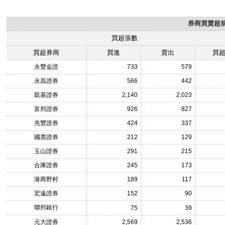
券商買賣超前1
買超張數
買超券商
買進
賣出
買
永豐金證
733
579
永昌證券
566
442
凱基證券
2,140
2,023
富邦證券
926
827
兆豐證券
424
337
國票證券
212
129
玉山證券
291
215
合庫證券
245
173
港商野村
189
117
宏遠證券
152
90
聯邦銀行
75
39
元大證券
2,569
2,536