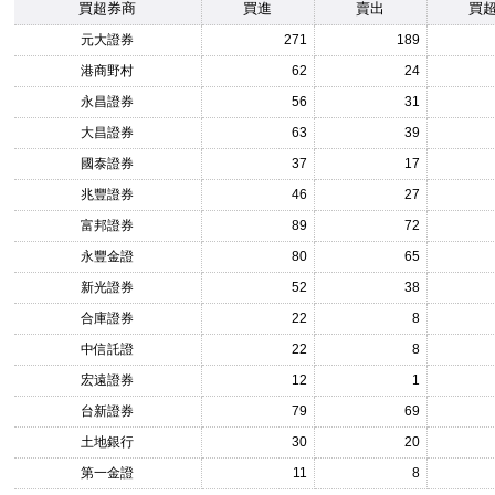
買超券商
買進
賣出
買
元大證券
271
189
港商野村
62
24
永昌證券
56
31
大昌證券
63
39
國泰證券
37
17
兆豐證券
46
27
富邦證券
89
72
永豐金證
80
65
新光證券
52
38
合庫證券
22
8
中信託證
22
8
宏遠證券
12
1
台新證券
79
69
土地銀行
30
20
第一金證
11
8