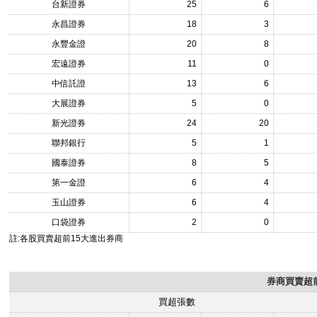
台新證券
25
6
永昌證券
18
3
永豐金證
20
8
宏遠證券
11
0
中信託證
13
6
大展證券
5
0
新光證券
24
20
聯邦銀行
5
1
國泰證券
8
5
第一金證
6
4
玉山證券
6
4
口袋證券
2
0
註:各股買賣超前15大進出券商
券商買賣超前
買超張數