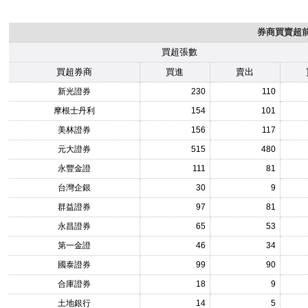
券商買賣超前1
買超張數
買超券商
買進
賣出
新光證券
230
110
摩根士丹利
154
101
美林證券
156
117
元大證券
515
480
永豐金證
111
81
台灣企銀
30
9
群益證券
97
81
永昌證券
65
53
第一金證
46
34
國泰證券
99
90
合庫證券
18
9
土地銀行
14
5