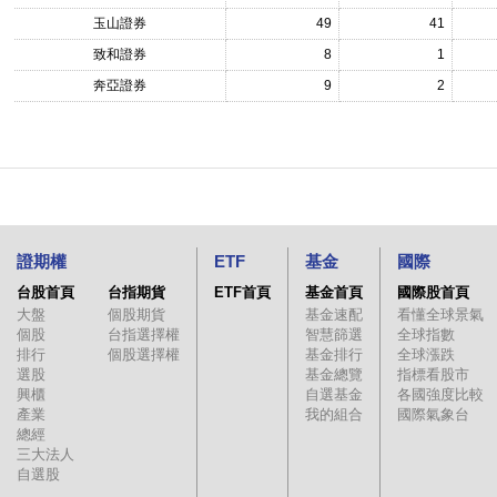
玉山證券
49
41
致和證券
8
1
奔亞證券
9
2
證期權
ETF
基金
國際
台股首頁
台指期貨
ETF首頁
基金首頁
國際股首頁
大盤
個股期貨
基金速配
看懂全球景氣
個股
台指選擇權
智慧篩選
全球指數
排行
個股選擇權
基金排行
全球漲跌
選股
基金總覽
指標看股市
興櫃
自選基金
各國強度比較
產業
我的組合
國際氣象台
總經
三大法人
自選股