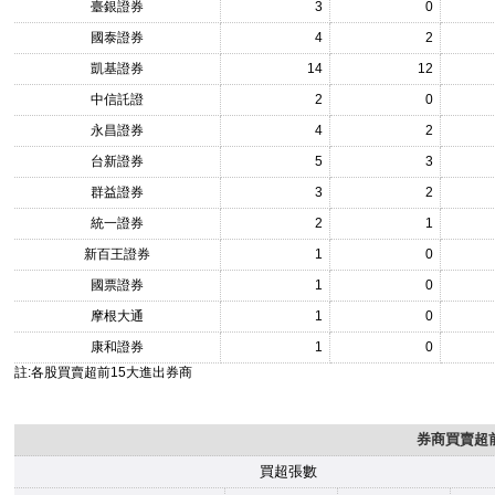
臺銀證券
3
0
國泰證券
4
2
凱基證券
14
12
中信託證
2
0
永昌證券
4
2
台新證券
5
3
群益證券
3
2
統一證券
2
1
新百王證券
1
0
國票證券
1
0
摩根大通
1
0
康和證券
1
0
註:各股買賣超前15大進出券商
券商買賣超前
買超張數