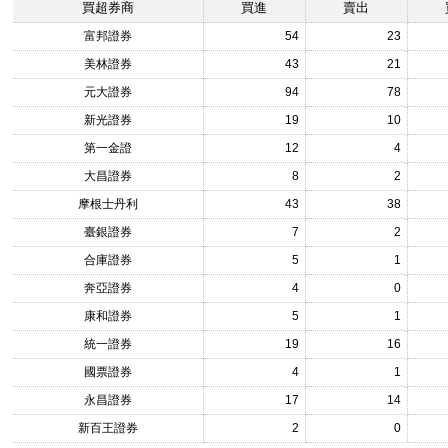
買超券商
買進
賣出
富邦證券
54
23
美林證券
43
21
元大證券
94
78
新光證券
19
10
第一金證
12
4
大昌證券
8
2
摩根士丹利
43
38
臺銀證券
7
2
合庫證券
5
1
奔亞證券
4
0
康和證券
5
1
統一證券
19
16
國票證券
4
1
永昌證券
17
14
新百王證券
2
0