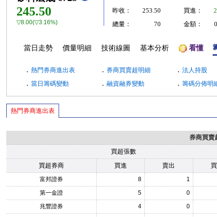
245.50
昨收：
253.50
買進：
2
▽8.00(▽3.16%)
總量：
70
金額：
當日走勢
價量明細
技術線圖
基本分析
看懂
．
．
．
熱門券商進出表
券商買賣超明細
法人持股
．
．
．
當日籌碼變動
融資融券變動
籌碼分佈明
熱門券商進出表
券商買賣
買超張數
買超券商
買進
賣出
富邦證券
8
1
第一金證
5
0
兆豐證券
4
0