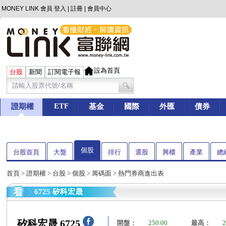
MONEY LINK 會員
登入
|
註冊
|
會員中心
設為首頁
台股
新聞
訂閱電子報
ETF
證期權
基金
國際
外匯
債券
個股
台股首頁
大盤
排行
選股
興櫃
產業
總
首頁
>
證期權
>
台股
>
個股
>
籌碼面
> 熱門券商進出表
6725 矽科宏晟
矽科宏晟 6725
開盤：
250.00
最高：
2