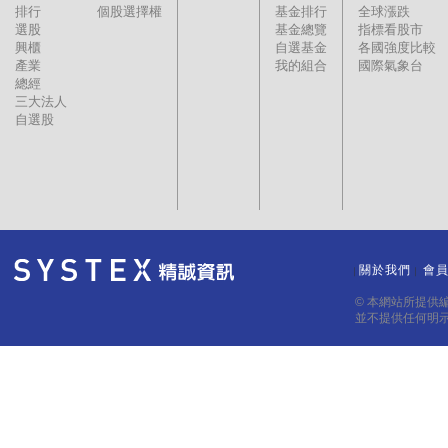
排行
個股選擇權
基金排行
全球漲跌
選股
基金總覽
指標看股市
興櫃
自選基金
各國強度比較
產業
我的組合
國際氣象台
總經
三大法人
自選股
關於我們
會
｜
｜
© 本網站所提供
並不提供任何明