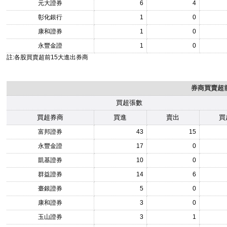
元大證券
6
4
彰化銀行
1
0
康和證券
1
0
永豐金證
1
0
註:各股買賣超前15大進出券商
券商買賣超前
買超張數
買超券商
買進
賣出
買
富邦證券
43
15
永豐金證
17
0
凱基證券
10
0
群益證券
14
6
臺銀證券
5
0
康和證券
3
0
玉山證券
3
1