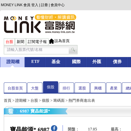
MONEY LINK 會員
登入
|
註冊
|
會員中心
設為首頁
台股
新聞
訂閱電子報
ETF
證期權
基金
國際
外匯
債券
個股
台股首頁
大盤
排行
選股
興櫃
產業
總
首頁
>
證期權
>
台股
>
個股
>
籌碼面
> 熱門券商進出表
6987 寶晶能源*
寶晶能源* 6987
開盤：
17.05
最高：