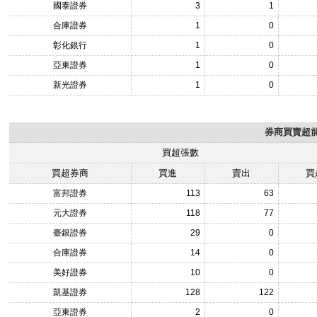
國泰證券
3
1
合庫證券
1
0
彰化銀行
1
0
亞東證券
1
0
新光證券
1
0
券商買賣超前1
買超張數
買超券商
買進
賣出
買
富邦證券
113
63
元大證券
118
77
臺銀證券
29
0
合庫證券
14
0
美好證券
10
0
凱基證券
128
122
亞東證券
2
0