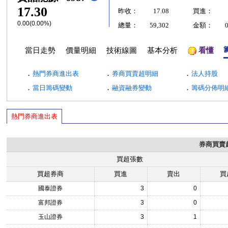
17.30
昨收：
17.08
買進：
0.00(0.00%)
總量：
59,302
金額：
當日走勢
價量明細
技術線圖
基本分析
看懂
．
．
．
熱門券商進出表
券商買賣超明細
法人持股
．
．
．
當日籌碼變動
融資融券變動
籌碼分佈明
熱門券商進出表
券商買賣
買超張數
買超券商
買進
賣出
買
國泰證券
3
0
富邦證券
3
0
玉山證券
3
1