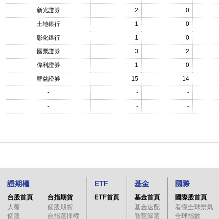
新光證券
2
0
土地銀行
1
0
彰化銀行
1
0
國票證券
3
2
偉利證券
1
0
群益證券
15
14
-
-
-
-
-
-
證期權
ETF
基金
國際
台股首頁
台指期貨
ETF首頁
基金首頁
國際股首頁
大盤
個股期貨
基金速配
看懂全球景氣
個股
台指選擇權
智慧篩選
全球指數