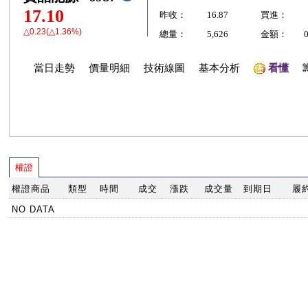
17.10
昨收：
16.87
買進：
△0.23(△1.36%)
總量：
5,626
金額：
當日走勢
價量明細
技術線圖
基本分析
看懂
權證
權證商品
類型
時間
成交
漲跌
成交量
到期日
履
NO DATA