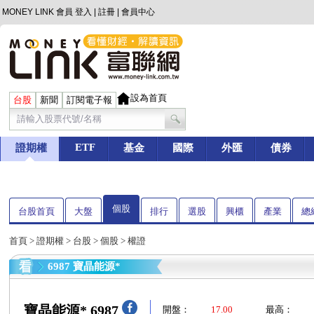
MONEY LINK 會員
登入
|
註冊
|
會員中心
設為首頁
台股
新聞
訂閱電子報
ETF
證期權
基金
國際
外匯
債券
個股
台股首頁
大盤
排行
選股
興櫃
產業
總
首頁
>
證期權
>
台股
>
個股
> 權證
6987 寶晶能源*
寶晶能源* 6987
開盤：
17.00
最高：