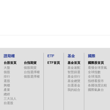
證期權
ETF
基金
國際
台股首頁
台指期貨
ETF首頁
基金首頁
國際股首頁
大盤
個股期貨
基金速配
看懂全球景氣
個股
台指選擇權
智慧篩選
全球指數
排行
個股選擇權
基金排行
全球漲跌
選股
基金總覽
指標看股市
興櫃
自選基金
各國強度比較
產業
我的組合
國際氣象台
總經
三大法人
自選股