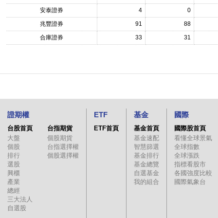
安泰證券
4
0
兆豐證券
91
88
合庫證券
33
31
證期權
ETF
基金
國際
台股首頁
台指期貨
ETF首頁
基金首頁
國際股首頁
大盤
個股期貨
基金速配
看懂全球景氣
個股
台指選擇權
智慧篩選
全球指數
排行
個股選擇權
基金排行
全球漲跌
選股
基金總覽
指標看股市
興櫃
自選基金
各國強度比較
產業
我的組合
國際氣象台
總經
三大法人
自選股