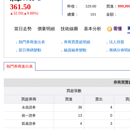
361.50
昨收：
329.00
買進：
999,99
▲32.50(▲9.88%)
總量：
101
金額：
當日走勢
價量明細
技術線圖
基本分析
看懂
．
．
．
熱門券商進出表
券商買賣超明細
法人持股
．
．
．
當日籌碼變動
融資融券變動
籌碼分佈明
熱門券商進出表
券商買賣
買超張數
買超券商
買進
賣出
買
永昌證券
36
4
統一證券
13
0
凱基證券
4
3