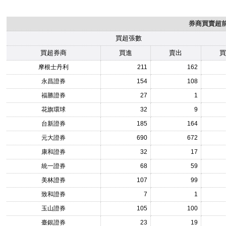
券商買賣超前1
買超張數
買超券商
買進
賣出
摩根士丹利
211
162
永昌證券
154
108
福勝證券
27
1
花旗環球
32
9
台新證券
185
164
元大證券
690
672
康和證券
32
17
統一證券
68
59
美林證券
107
99
致和證券
7
1
玉山證券
105
100
臺銀證券
23
19