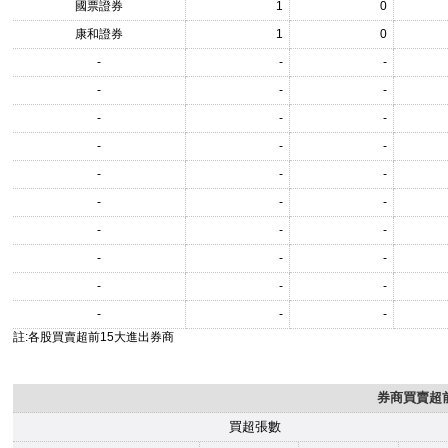
國票證券
1
0
康和證券
1
0
-
-
-
-
-
-
-
-
-
-
-
-
-
-
-
-
-
-
-
-
-
-
-
-
-
-
-
-
-
-
註:各股買賣超前15大進出券商
券商買賣超前
買超張數