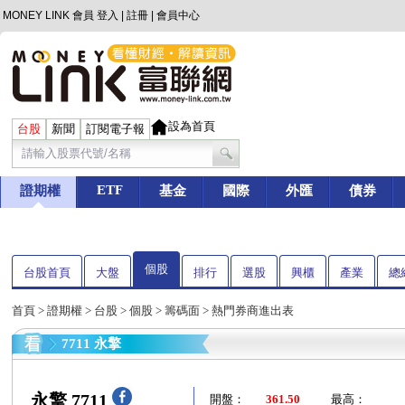
MONEY LINK 會員
登入
|
註冊
|
會員中心
設為首頁
台股
新聞
訂閱電子報
ETF
證期權
基金
國際
外匯
債券
個股
台股首頁
大盤
排行
選股
興櫃
產業
總
首頁
>
證期權
>
台股
>
個股
>
籌碼面
> 熱門券商進出表
7711 永擎
永擎 7711
開盤：
361.50
最高：