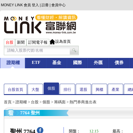
MONEY LINK 會員
登入
|
註冊
|
會員中心
設為首頁
台股
新聞
訂閱電子報
ETF
證期權
基金
國際
外匯
債券
個股
台股首頁
大盤
排行
選股
興櫃
產業
總
首頁
>
證期權
>
台股
>
個股
>
籌碼面
> 熱門券商進出表
7764 聖州
聖州 7764
開盤：
12.15
最高：