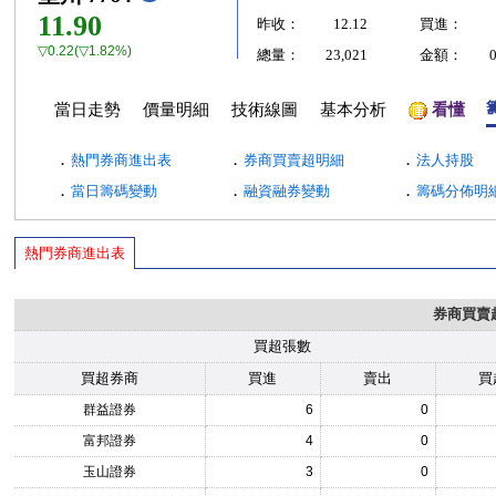
11.90
昨收：
12.12
買進：
▽0.22(▽1.82%)
總量：
23,021
金額：
當日走勢
價量明細
技術線圖
基本分析
看懂
．
．
．
熱門券商進出表
券商買賣超明細
法人持股
．
．
．
當日籌碼變動
融資融券變動
籌碼分佈明
熱門券商進出表
券商買賣
買超張數
買超券商
買進
賣出
買
群益證券
6
0
富邦證券
4
0
玉山證券
3
0