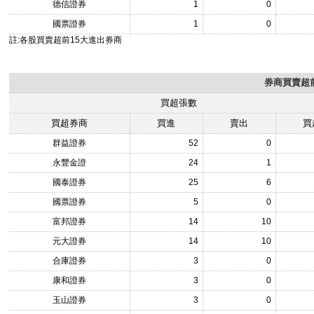
德信證券
1
0
國票證券
1
0
註:各股買賣超前15大進出券商
券商買賣超前
買超張數
買超券商
買進
賣出
買
群益證券
52
0
永豐金證
24
1
國泰證券
25
6
國票證券
5
0
富邦證券
14
10
元大證券
14
10
合庫證券
3
0
康和證券
3
0
玉山證券
3
0