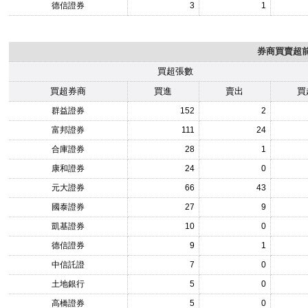
德信證券
3
1
券商買賣超前1
買超張數
買超券商
買進
賣出
買
群益證券
152
2
富邦證券
111
24
合庫證券
28
1
康和證券
24
0
元大證券
66
43
國泰證券
27
9
凱基證券
10
0
德信證券
9
1
中信託證
7
0
土地銀行
5
0
高橋證券
5
0