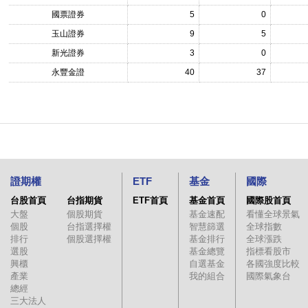
國票證券
5
0
玉山證券
9
5
新光證券
3
0
永豐金證
40
37
證期權
ETF
基金
國際
台股首頁
台指期貨
ETF首頁
基金首頁
國際股首頁
大盤
個股期貨
基金速配
看懂全球景氣
個股
台指選擇權
智慧篩選
全球指數
排行
個股選擇權
基金排行
全球漲跌
選股
基金總覽
指標看股市
興櫃
自選基金
各國強度比較
產業
我的組合
國際氣象台
總經
三大法人