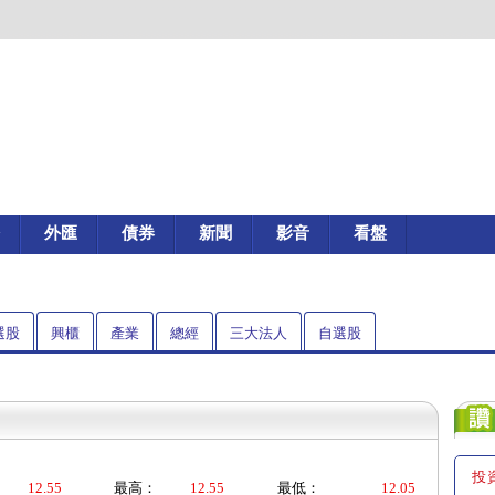
外匯
債券
新聞
影音
看盤
選股
興櫃
產業
總經
三大法人
自選股
投
12.55
最高：
12.55
最低：
12.05