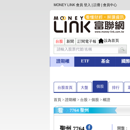
MONEY LINK 會員
登入
|
註冊
|
會員中心
設為首頁
台股
新聞
訂閱電子報
ETF
證期權
基金
國際
個股
台股首頁
大盤
排行
首頁
>
證期權
>
台股
>
個股
> 權證
7764 聖州
聖州 7764
開盤：