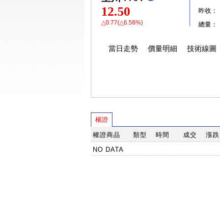
12.50
昨收：
△0.77(△6.56%)
總量：
當日走勢
價量明細
技術線圖
權證
權證商品
類型
時間
成交
漲跌
NO DATA