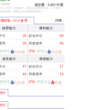
.富聯網
成交量 : 9,403.91億
日14:30至下次開盤前，成交金額含盤後定價，不含零股、
拍賣及標購。實際以交易所轉檔時間為主。
詳細...
懂財報 - 4114 健 喬
經營能力
獲利能力
評分
26
綜合評分
69
標準
28
同業標準
59
評比
成長能力
償債能力
評分
47
綜合評分
17
標準
44
同業標準
19
評比
排行
排行