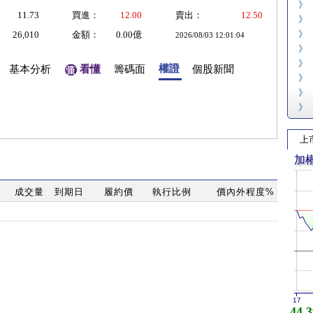
》
11.73
買進：
12.00
賣出：
12.50
》
》
26,010
金額：
0.00億
2026/08/03 12:01:04
》
》
權證
基本分析
看懂
籌碼面
個股新聞
》
》
》
上
加
成交量
到期日
履約價
執行比例
價內外程度%
17
44,3