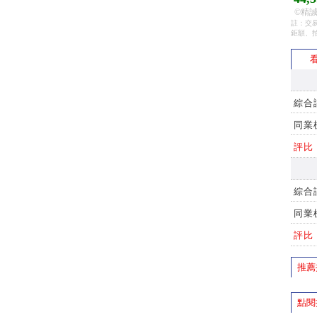
©精誠
註：交易
鉅額、
看
綜合
同業
評比
綜合
同業
評比
推薦
點閱