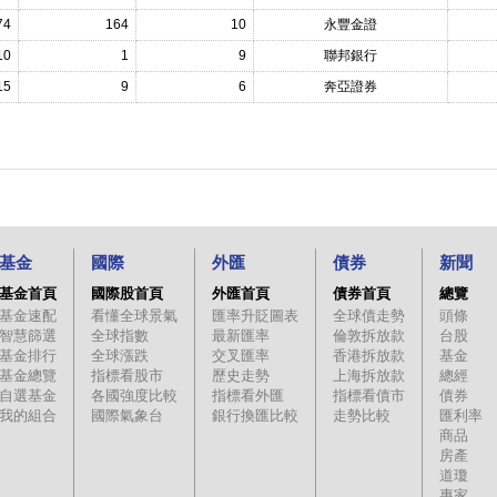
74
164
10
永豐金證
10
1
9
聯邦銀行
15
9
6
奔亞證券
基金
國際
外匯
債券
新聞
基金首頁
國際股首頁
外匯首頁
債券首頁
總覽
基金速配
看懂全球景氣
匯率升貶圖表
全球債走勢
頭條
智慧篩選
全球指數
最新匯率
倫敦拆放款
台股
基金排行
全球漲跌
交叉匯率
香港拆放款
基金
基金總覽
指標看股市
歷史走勢
上海拆放款
總經
自選基金
各國強度比較
指標看外匯
指標看債市
債券
我的組合
國際氣象台
銀行換匯比較
走勢比較
匯利率
商品
房產
道瓊
專家