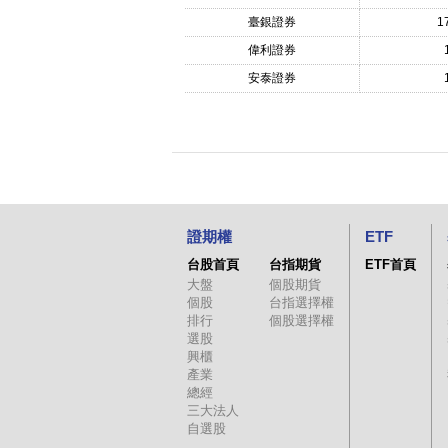
臺銀證券
1
偉利證券
安泰證券
證期權
ETF
台股首頁
台指期貨
ETF首頁
大盤
個股期貨
個股
台指選擇權
排行
個股選擇權
選股
興櫃
產業
總經
三大法人
自選股