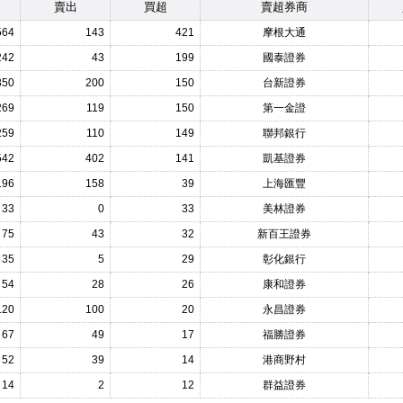
賣出
買超
賣超券商
564
143
421
摩根大通
242
43
199
國泰證券
350
200
150
台新證券
269
119
150
第一金證
259
110
149
聯邦銀行
542
402
141
凱基證券
196
158
39
上海匯豐
33
0
33
美林證券
75
43
32
新百王證券
35
5
29
彰化銀行
54
28
26
康和證券
120
100
20
永昌證券
67
49
17
福勝證券
52
39
14
港商野村
14
2
12
群益證券