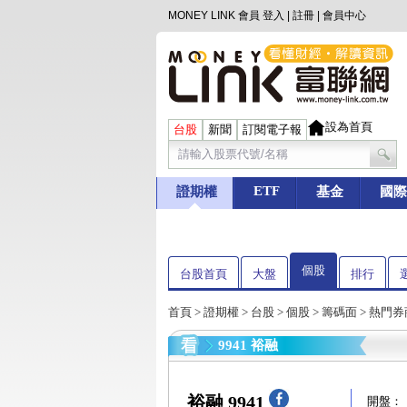
MONEY LINK 會員
登入
|
註冊
|
會員中心
設為首頁
台股
新聞
訂閱電子報
ETF
證期權
基金
國際
個股
台股首頁
大盤
排行
首頁
>
證期權
>
台股
>
個股
>
籌碼面
> 熱門
9941 裕融
裕融 9941
開盤：