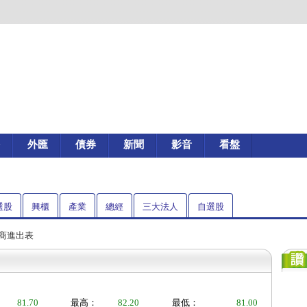
外匯
債券
新聞
影音
看盤
選股
興櫃
產業
總經
三大法人
自選股
券商進出表
81.70
最高：
82.20
最低：
81.00