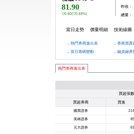
81.90
昨收：
▽0.40(▽0.49%)
總量：
當日走勢
價量明細
技術線圖
．
．
熱門券商進出表
券商買賣
．
．
當日籌碼變動
融資融券
熱門券商進出表
買超張
買超券商
買進
國票證券
21
美林證券
9
元大證券
8