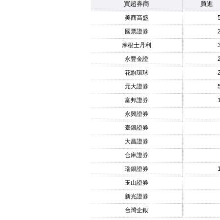
買超券商
買進
美商高盛
國票證券
摩根士丹利
永豐金證
花旗環球
元大證券
富邦證券
永興證券
臺銀證券
大昌證券
合庫證券
瑞銀證券
玉山證券
新光證券
台灣企銀