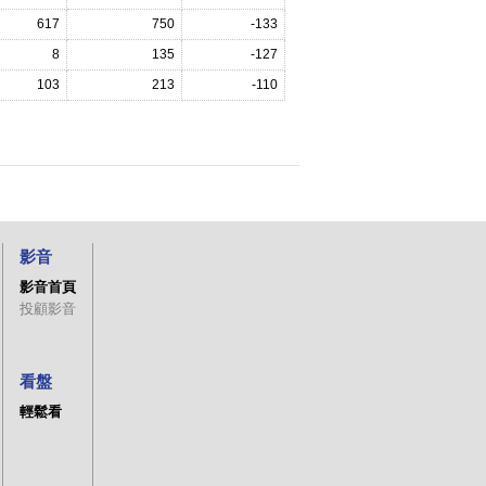
617
750
-133
8
135
-127
103
213
-110
影音
影音首頁
投顧影音
看盤
輕鬆看