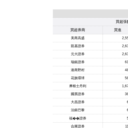
買超張
買超券商
買進
美商高盛
2,5
凱基證券
2,6
元大證券
2,6
瑞銀證券
6
港商野村
4
花旗環球
5
摩根士丹利
1,6
國票證券
3
大昌證券
法銀巴黎
福��證券
合庫證券
1