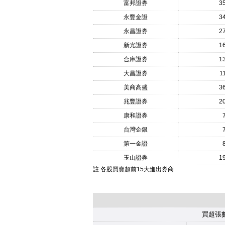
富邦證券
3
永豐金證
3
永昌證券
2
新光證券
1
合庫證券
1
大昌證券
1
美商高盛
3
兆豐證券
2
康和證券
台灣企銀
第一金證
玉山證券
1
註:各股買賣超前15大進出券商
買超張