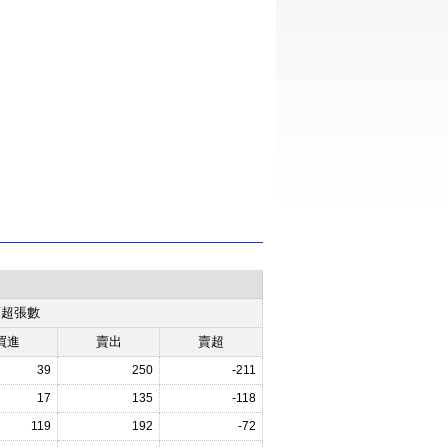
賣超張數
買進
賣出
賣超
39
250
-211
17
135
-118
119
192
-72