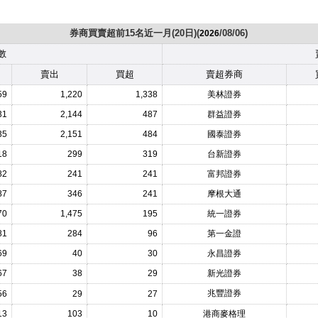
券商買賣超前15名近一月(20日)(
/08/06)
2026
數
賣出
買超
賣超券商
59
1,220
1,338
美林證券
31
2,144
487
群益證券
35
2,151
484
國泰證券
18
299
319
台新證券
82
241
241
富邦證券
87
346
241
摩根大通
70
1,475
195
統一證券
81
284
96
第一金證
69
40
30
永昌證券
67
38
29
新光證券
兆豐證券
56
29
27
13
103
10
港商麥格理