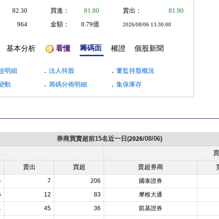
82.30
買進：
81.80
賣出：
81.90
964
金額：
0.79億
2026/08/06 13:30:00
籌碼面
基本分析
看懂
權證
個股新聞
．
．
超明細
法人持股
董監持股概況
．
．
變動
籌碼分佈明細
集保庫存
券商買賣超前15名近一日(
/08/06)
2026
數
賣出
買超
賣超券商
4
7
206
國泰證券
5
12
83
摩根大通
1
45
36
凱基證券