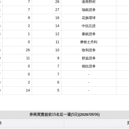
5
7
28
港商野村
4
7
27
瑞銀證券
7
9
18
花旗環球
6
2
14
中信託證
3
1
12
臺銀證券
1
0
11
摩根士丹利
6
26
10
致和證券
0
11
9
群益證券
7
0
7
德信證券
7
0
7
-
8
2
6
-
9
14
5
-
券商買賣超前15名近一週(5日)(
/08/06)
2026
數