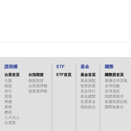
證期權
ETF
基金
國際
台股首頁
台指期貨
ETF首頁
基金首頁
國際股首頁
大盤
個股期貨
基金速配
看懂全球景氣
個股
台指選擇權
智慧篩選
全球指數
排行
個股選擇權
基金排行
全球漲跌
選股
基金總覽
指標看股市
興櫃
自選基金
各國強度比較
產業
我的組合
國際氣象台
總經
三大法人
自選股