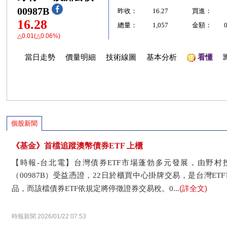
00987B
昨收：
16.27
買進：
16.28
總量：
1,057
金額：
△0.01(△0.06%)
當日走勢
價量明細
技術線圖
基本分析
看懂
個股新聞
《基金》首檔追蹤澳幣債券ETF 上櫃
【時報-台北電】台灣債券ETF市場蓬勃多元發展，由野村
（00987B）受益憑證，22日於櫃買中心掛牌交易，是台灣E
(詳全文)
品，而該檔債券ETF依規定將停徵證券交易稅。0...
時報新聞 2026/01/22 07:53