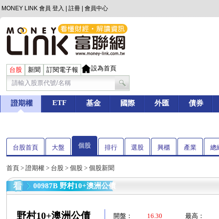
MONEY LINK 會員
登入
|
註冊
|
會員中心
設為首頁
台股
新聞
訂閱電子報
ETF
證期權
基金
國際
外匯
債券
個股
台股首頁
大盤
排行
選股
興櫃
產業
總
首頁
>
證期權
>
台股
>
個股
> 個股新聞
00987B 野村10+澳洲公債
野村10+澳洲公債
開盤：
16.30
最高：