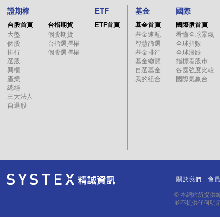
證期權
ETF
基金
國際
台股首頁
台指期貨
ETF首頁
基金首頁
國際股首頁
大盤
個股期貨
基金速配
看懂全球景氣
個股
台指選擇權
智慧篩選
全球指數
排行
個股選擇權
基金排行
全球漲跌
選股
基金總覽
指標看股市
興櫃
自選基金
各國強度比較
產業
我的組合
國際氣象台
總經
三大法人
自選股
關於我們
會
｜
｜
© 本網站所提供
並不提供任何明