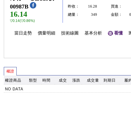
00987B
昨收：
16.28
買進：
16.14
總量：
349
金額：
▽0.14(▽0.86%)
當日走勢
價量明細
技術線圖
基本分析
看懂
權證
權證商品
類型
時間
成交
漲跌
成交量
到期日
履
NO DATA