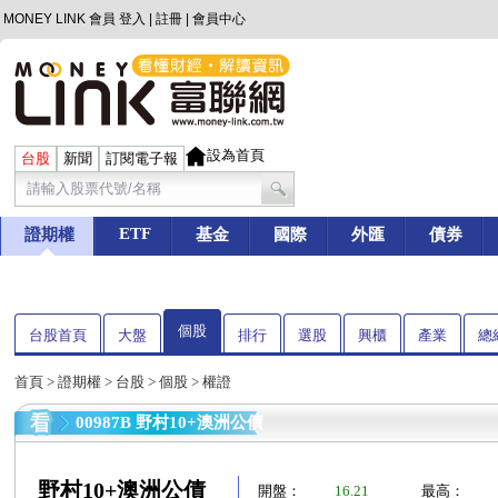
MONEY LINK 會員
登入
|
註冊
|
會員中心
設為首頁
台股
新聞
訂閱電子報
ETF
證期權
基金
國際
外匯
債券
個股
台股首頁
大盤
排行
選股
興櫃
產業
總
首頁
>
證期權
>
台股
>
個股
> 權證
00987B 野村10+澳洲公債
野村10+澳洲公債
開盤：
16.21
最高：