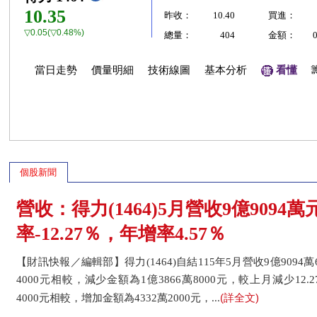
10.35
昨收：
10.40
買進：
▽0.05(▽0.48%)
總量：
404
金額：
當日走勢
價量明細
技術線圖
基本分析
看懂
個股新聞
營收：得力(1464)5月營收9億9094
率-12.27％，年增率4.57％
【財訊快報／編輯部】得力(1464)自結115年5月營收9億9094萬
4000元相較，減少金額為1億3866萬8000元，較上月減少12.2
(詳全文)
4000元相較，增加金額為4332萬2000元，...