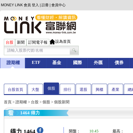
MONEY LINK 會員
登入
|
註冊
|
會員中心
設為首頁
台股
新聞
訂閱電子報
ETF
證期權
基金
國際
外匯
債券
個股
台股首頁
大盤
排行
選股
興櫃
產業
總
首頁
>
證期權
>
台股
>
個股
> 個股新聞
1464 得力
得力 1464
開盤：
10.45
最高：