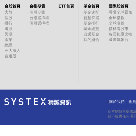
台股首頁
台指期貨
ETF首頁
基金首頁
國際股首頁
大盤
個股期貨
基金速配
看懂全球景氣
個股
台指選擇權
智慧篩選
全球指數
排行
個股選擇權
基金排行
全球漲跌
選股
基金總覽
指標看股市
興櫃
自選基金
各國強度比較
產業
我的組合
國際氣象台
總經
三大法人
自選股
關於我們
會
｜
｜
© 本網站所提供
並不提供任何明