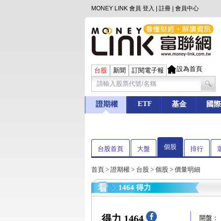
MONEY LINK 會員
登入
|
註冊
|
會員中心
設為首頁
台股
新聞
訂閱電子報
ETF
證期權
基金
國際
個股
台股首頁
大盤
排行
首頁
>
證期權
>
台股
>
個股
> 價量明細
1464 得力
得力 1464
開盤：