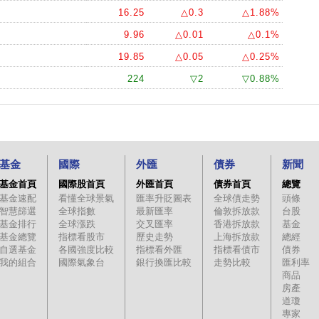
16.25
△0.3
△1.88%
9.96
△0.01
△0.1%
19.85
△0.05
△0.25%
224
▽2
▽0.88%
基金
國際
外匯
債券
新聞
基金首頁
國際股首頁
外匯首頁
債券首頁
總覽
基金速配
看懂全球景氣
匯率升貶圖表
全球債走勢
頭條
智慧篩選
全球指數
最新匯率
倫敦拆放款
台股
基金排行
全球漲跌
交叉匯率
香港拆放款
基金
基金總覽
指標看股市
歷史走勢
上海拆放款
總經
自選基金
各國強度比較
指標看外匯
指標看債市
債券
我的組合
國際氣象台
銀行換匯比較
走勢比較
匯利率
商品
房產
道瓊
專家