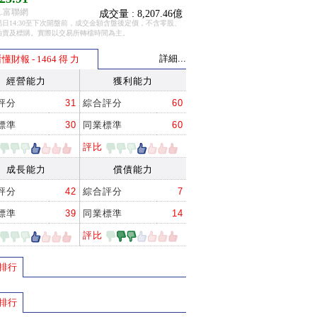
.富聯網
成交量 : 8,207.46億
日14:30至下次開盤前，成交金額含盤後定價，不含零股、
拍賣及標購。實際以交易所轉檔時間為主。
詳細...
懂財報 - 1464 得 力
經營能力
獲利能力
評分
31
綜合評分
60
標準
30
同業標準
60
評比
成長能力
償債能力
評分
42
綜合評分
7
標準
39
同業標準
14
評比
排行
排行