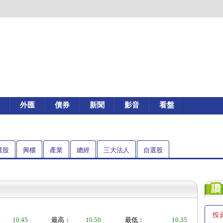
外匯
債券
新聞
影音
看盤
選股
興櫃
產業
總經
三大法人
自選股
投
10.45
最高：
10.50
最低：
10.35