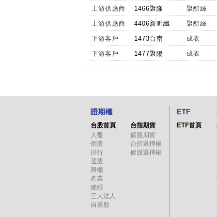
上游供應商
1466聚隆
聚酯絲
上游供應商
4406新昕纖
聚酯絲
下游客戶
1473台南
成衣
下游客戶
1477聚陽
成衣
證期權
ETF
台股首頁
台指期貨
ETF首頁
大盤
個股期貨
個股
台指選擇權
排行
個股選擇權
選股
興櫃
產業
總經
三大法人
自選股