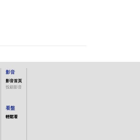
影音
影音首頁
投顧影音
看盤
輕鬆看