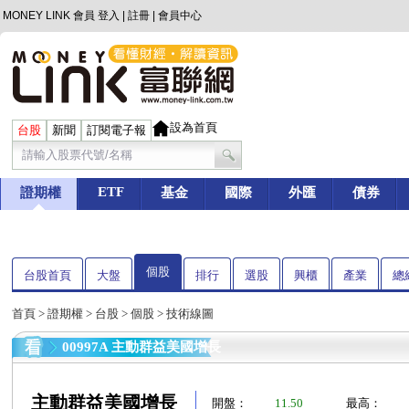
MONEY LINK 會員
登入
|
註冊
|
會員中心
設為首頁
台股
新聞
訂閱電子報
ETF
證期權
基金
國際
外匯
債券
個股
台股首頁
大盤
排行
選股
興櫃
產業
總
首頁
>
證期權
>
台股
>
個股
> 技術線圖
00997A 主動群益美國增長
主動群益美國增長
開盤：
11.50
最高：