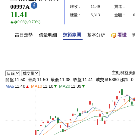
00997A
昨收：
11.49
買進：
11.41
總量：
5,313
金額：
��0.08(▽0.70%)
技術線圖
當日走勢
價量明細
基本分析
看懂
主動群益美國
開盤
11.50
最高
11.50
最低
11.38
收盤
11.41
成交量
5380 漲跌 -0.
MA5
11.40
▲
MA10
11.10
▼
MA20
11.39
▼