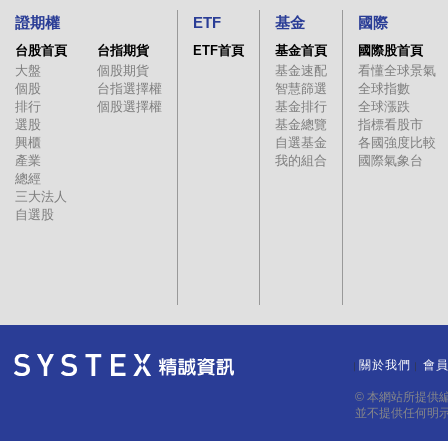
證期權
ETF
基金
國際
台股首頁
台指期貨
ETF首頁
基金首頁
國際股首頁
大盤
個股期貨
基金速配
看懂全球景氣
個股
台指選擇權
智慧篩選
全球指數
排行
個股選擇權
基金排行
全球漲跌
選股
基金總覽
指標看股市
興櫃
自選基金
各國強度比較
產業
我的組合
國際氣象台
總經
三大法人
自選股
關於我們
會
｜
｜
© 本網站所提供
並不提供任何明