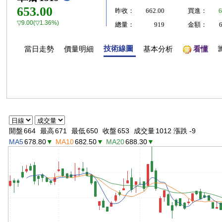
653.00
昨收：
662.00
買進：
6
▽9.00(▽1.36%)
總量：
919
金額：
技術線圖
當日走勢
價量明細
基本分析
看懂
開盤
664
最高
671
最低
650
收盤
653
成交量
1012 漲跌 -9
MA5
678.80
▼
MA10
682.50
▼
MA20
688.30
▼