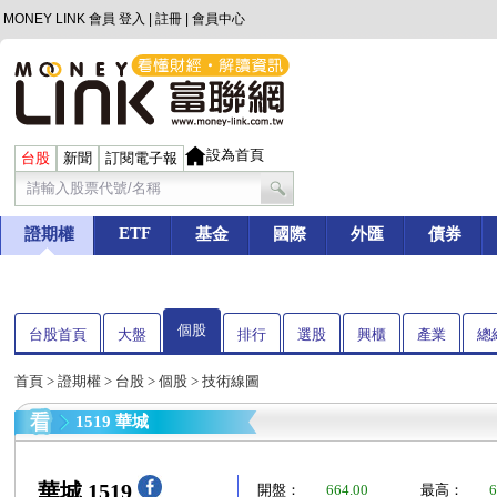
MONEY LINK 會員
登入
|
註冊
|
會員中心
設為首頁
台股
新聞
訂閱電子報
ETF
證期權
基金
國際
外匯
債券
個股
台股首頁
大盤
排行
選股
興櫃
產業
總
首頁
>
證期權
>
台股
>
個股
> 技術線圖
1519 華城
華城 1519
開盤：
664.00
最高：
6