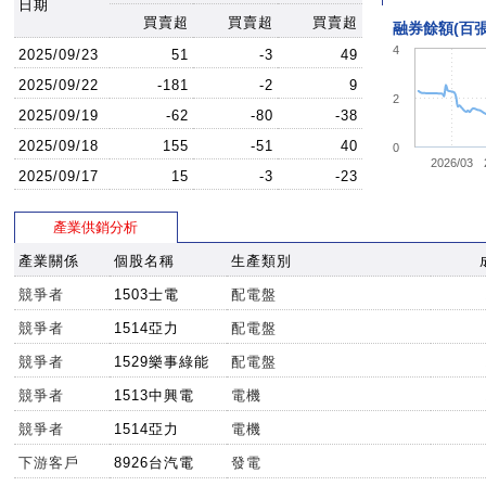
日期
買賣超
買賣超
買賣超
融券餘額(百張
4
2025/09/23
51
-3
49
2025/09/22
-181
-2
9
2
2025/09/19
-62
-80
-38
2025/09/18
155
-51
40
0
2026/03
2025/09/17
15
-3
-23
產業供銷分析
產業關係
個股名稱
生產類別
競爭者
1503士電
配電盤
競爭者
1514亞力
配電盤
競爭者
1529樂事綠能
配電盤
競爭者
1513中興電
電機
競爭者
1514亞力
電機
下游客戶
8926台汽電
發電