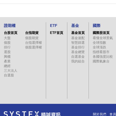
證期權
ETF
基金
國際
台股首頁
台指期貨
ETF首頁
基金首頁
國際股首頁
大盤
個股期貨
基金速配
看懂全球景氣
個股
台指選擇權
智慧篩選
全球指數
排行
個股選擇權
基金排行
全球漲跌
選股
基金總覽
指標看股市
興櫃
自選基金
各國強度比較
產業
我的組合
國際氣象台
總經
三大法人
自選股
關於我們
會
｜
｜