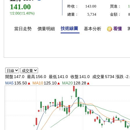
141.00
昨收：
143.00
買進：
1
▽2.00(▽1.40%)
總量：
5,734
金額：
技術線圖
當日走勢
價量明細
基本分析
看懂
開盤
147.0
最高
156.0
最低
141.0
收盤
141.0
成交量
5734 漲跌 -2.
MA5
135.50
▲
MA10
125.10
▲
MA20
128.28
▲