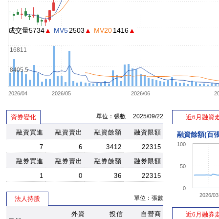
成交量5734
▲
MV5
2503
▲
MV20
1416
▲
16811
8405.5
2026/04
2026/05
2026/06
2
單位：張數 2025/09/22
資券變化
近6月融資
融資買進
融資賣出
融資餘額
融資限額
融資餘額(百張
100
7
6
3412
22315
融券買進
融券賣出
融券餘額
融券限額
50
1
0
36
22315
0
2026/03
單位：張數
法人持股
外資
投信
自營商
近6月融券