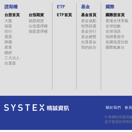
證期權
ETF
基金
國際
台股首頁
台指期貨
ETF首頁
基金首頁
國際股首頁
大盤
個股期貨
基金速配
看懂全球景氣
個股
台指選擇權
智慧篩選
全球指數
排行
個股選擇權
基金排行
全球漲跌
選股
基金總覽
指標看股市
興櫃
自選基金
各國強度比較
產業
我的組合
國際氣象台
總經
三大法人
自選股
關於我們
會
｜
｜
© 本網站所提供
並不提供任何明