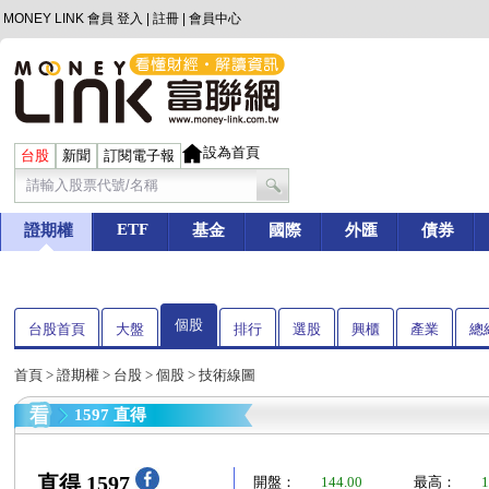
MONEY LINK 會員
登入
|
註冊
|
會員中心
設為首頁
台股
新聞
訂閱電子報
ETF
證期權
基金
國際
外匯
債券
個股
台股首頁
大盤
排行
選股
興櫃
產業
總
首頁
>
證期權
>
台股
>
個股
> 技術線圖
1597 直得
直得 1597
開盤：
144.00
最高：
1