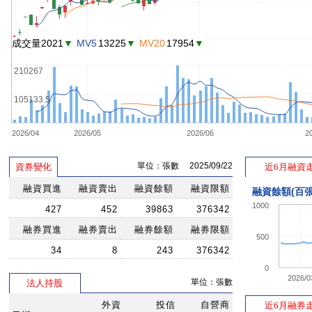
成交量2021
▼
MV5
13225
▼
MV20
17954
▼
210267
105133.5
2026/04
2026/05
2026/06
2
單位：張數 2025/09/22
資券變化
近6月融資
融資買進
融資賣出
融資餘額
融資限額
融資餘額(百張
1000
427
452
39863
376342
融券買進
融券賣出
融券餘額
融券限額
500
34
8
243
376342
0
2026/0
單位：張數
法人持股
外資
投信
自營商
近6月融券