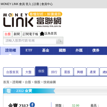
MONEY LINK 會員
登入
|
註冊
|
會員中心
設為首頁
台股
新聞
訂閱電子報
ETF
證期權
基金
國際
外匯
債券
個股
台股首頁
大盤
排行
選股
興櫃
產業
總
首頁
>
證期權
>
台股
>
個股
> 技術線圖
2312 金寶
金寶 2312
開盤：
32.00
最高：