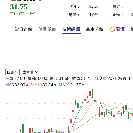
31.75
昨收：
32.20
買進：
▽0.45(▽1.40%)
總量：
1,960
金額：
技術線圖
當日走勢
價量明細
基本分析
看懂
開盤
32.00
最高
32.00
最低
31.55
收盤
31.75
成交量
2021 漲跌 -0.
MA5
32.00
▲
MA10
30.84
▼
MA20
31.77
▼