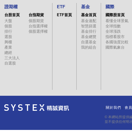
證期權
ETF
基金
國際
台股首頁
台指期貨
ETF首頁
基金首頁
國際股首頁
大盤
個股期貨
基金速配
看懂全球景氣
個股
台指選擇權
智慧篩選
全球指數
排行
個股選擇權
基金排行
全球漲跌
選股
基金總覽
指標看股市
興櫃
自選基金
各國強度比較
產業
我的組合
國際氣象台
總經
三大法人
自選股
關於我們
會
｜
｜
© 本網站所提供
並不提供任何明