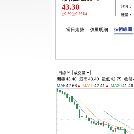
43.30
昨收：
△0.20(△0.46%)
總量：
技術線圖
當日走勢
價量明細
開盤
43.40
最高
43.40
最低
42.75
收盤
MA5
42.66
▲
MA10
42.41
▲
MA20
41.46