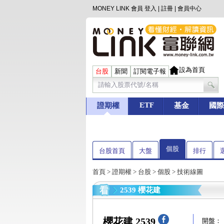
MONEY LINK 會員
登入
|
註冊
|
會員中心
設為首頁
台股
新聞
訂閱電子報
ETF
證期權
基金
國際
個股
台股首頁
大盤
排行
首頁
>
證期權
>
台股
>
個股
> 技術線圖
2539 櫻花建
櫻花建 2539
開盤：