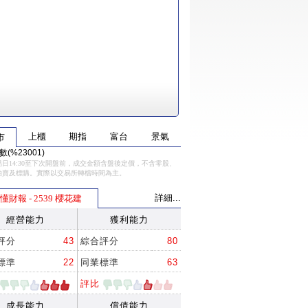
上櫃
期指
富台
景氣
市
(%23001)
日14:30至下次開盤前，成交金額含盤後定價，不含零股、
拍賣及標購。實際以交易所轉檔時間為主。
詳細...
懂財報 - 2539 櫻花建
經營能力
獲利能力
評分
43
綜合評分
80
標準
22
同業標準
63
評比
成長能力
償債能力