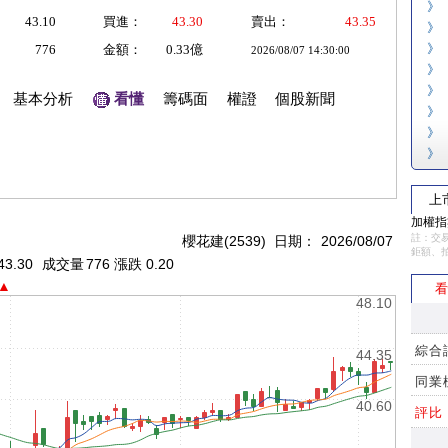
》
43.10
買進：
43.30
賣出：
43.35
》
》
776
金額：
0.33億
2026/08/07 14:30:00
》
》
基本分析
看懂
籌碼面
權證
個股新聞
》
》
》
上
加權指數
註：交易
櫻花建(2539) 日期：
2026/08/07
鉅額、
43.30
成交量
776 漲跌 0.20
▲
看
48.10
綜合
44.35
同業
40.60
評比