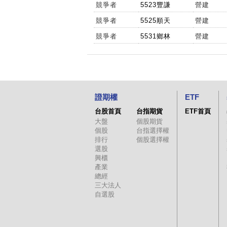
競爭者
5523豐謙
營建
競爭者
5525順天
營建
競爭者
5531鄉林
營建
證期權
ETF
台股首頁
台指期貨
ETF首頁
大盤
個股期貨
個股
台指選擇權
排行
個股選擇權
選股
興櫃
產業
總經
三大法人
自選股