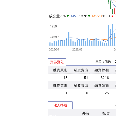
成交量776
▼
MV5
1378
▼
MV20
1351
▲
4919
2459.5
2026/04
2026/05
2
單位：張數 202
資券變化
融資買進
融資賣出
融資餘額
13
51
3216
融券買進
融券賣出
融券餘額
1
0
25
法人持股
外資
投信