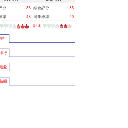
評分
85
綜合評分
35
標準
48
同業標準
20
評比
排行
排行
最愛
新聞