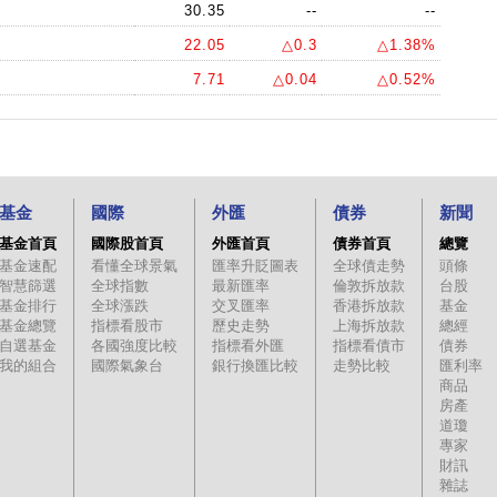
30.35
--
--
22.05
△0.3
△1.38%
7.71
△0.04
△0.52%
基金
國際
外匯
債券
新聞
基金首頁
國際股首頁
外匯首頁
債券首頁
總覽
基金速配
看懂全球景氣
匯率升貶圖表
全球債走勢
頭條
智慧篩選
全球指數
最新匯率
倫敦拆放款
台股
基金排行
全球漲跌
交叉匯率
香港拆放款
基金
基金總覽
指標看股市
歷史走勢
上海拆放款
總經
自選基金
各國強度比較
指標看外匯
指標看債市
債券
我的組合
國際氣象台
銀行換匯比較
走勢比較
匯利率
商品
房產
道瓊
專家
財訊
雜誌