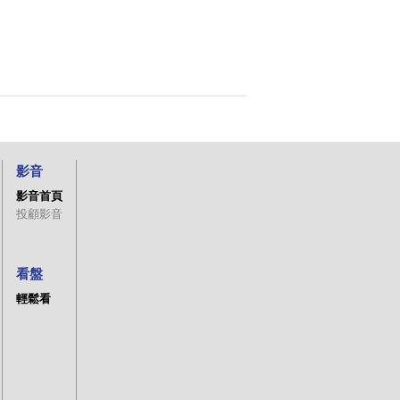
影音
影音首頁
投顧影音
看盤
輕鬆看