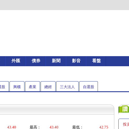
外匯
債券
新聞
影音
看盤
選股
興櫃
產業
總經
三大法人
自選股
投
43.40
最高：
43.40
最低：
42.75