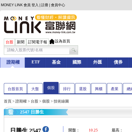
MONEY LINK 會員
登入
|
註冊
|
會員中心
設為首頁
台股
新聞
訂閱電子報
ETF
證期權
基金
國際
外匯
債券
個股
台股首頁
大盤
排行
選股
興櫃
產業
總
首頁
>
證期權
>
台股
>
個股
> 技術線圖
2547 日勝生
日勝生 2547
開盤：
10.25
最高：