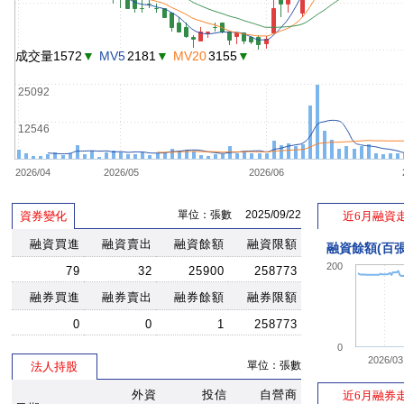
成交量1572
▼
MV5
2181
▼
MV20
3155
▼
25092
12546
2026/04
2026/05
2026/06
單位：張數 2025/09/22
資券變化
近6月融資
融資買進
融資賣出
融資餘額
融資限額
融資餘額(百張
200
79
32
25900
258773
融券買進
融券賣出
融券餘額
融券限額
0
0
1
258773
0
2026/03
單位：張數
法人持股
外資
投信
自營商
近6月融券