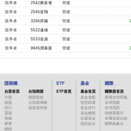
競爭者
2542興富發
營建
競爭者
2545皇翔
營建
競爭者
3266昇陽
營建
競爭者
5522遠雄
營建
競爭者
5533皇鼎
營建
競爭者
9945潤泰新
營建
證期權
ETF
基金
國際
台股首頁
台指期貨
ETF首頁
基金首頁
國際股首頁
大盤
個股期貨
基金速配
看懂全球景氣
個股
台指選擇權
智慧篩選
全球指數
排行
個股選擇權
基金排行
全球漲跌
選股
基金總覽
指標看股市
興櫃
自選基金
各國強度比較
產業
我的組合
國際氣象台
總經