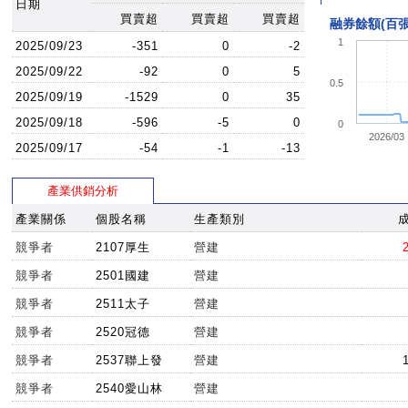
日期
買賣超
買賣超
買賣超
融券餘額(百張
1
2025/09/23
-351
0
-2
2025/09/22
-92
0
5
0.5
2025/09/19
-1529
0
35
2025/09/18
-596
-5
0
0
2026/03
2025/09/17
-54
-1
-13
產業供銷分析
產業關係
個股名稱
生產類別
競爭者
2107厚生
營建
競爭者
2501國建
營建
競爭者
2511太子
營建
競爭者
2520冠德
營建
競爭者
2537聯上發
營建
競爭者
2540愛山林
營建