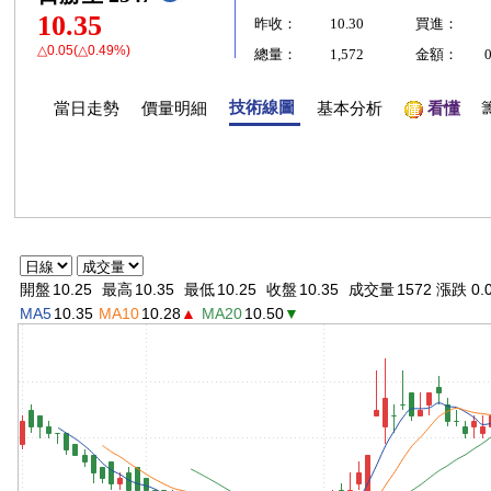
10.35
昨收：
10.30
買進：
△0.05(△0.49%)
總量：
1,572
金額：
技術線圖
當日走勢
價量明細
基本分析
看懂
開盤
10.25
最高
10.35
最低
10.25
收盤
10.35
成交量
1572 漲跌 0.
MA5
10.35
MA10
10.28
▲
MA20
10.50
▼