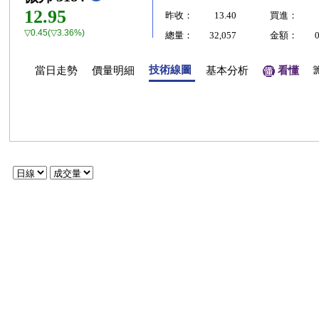
12.95
昨收：
13.40
買進：
▽0.45(▽3.36%)
總量：
32,057
金額：
技術線圖
當日走勢
價量明細
基本分析
看懂