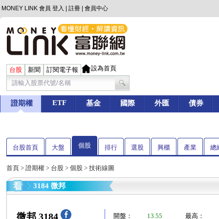
MONEY LINK 會員
登入
|
註冊
|
會員中心
設為首頁
台股
新聞
訂閱電子報
ETF
證期權
基金
國際
外匯
債券
個股
台股首頁
大盤
排行
選股
興櫃
產業
總
首頁
>
證期權
>
台股
>
個股
> 技術線圖
3184 微邦
微邦 3184
開盤：
13.55
最高：