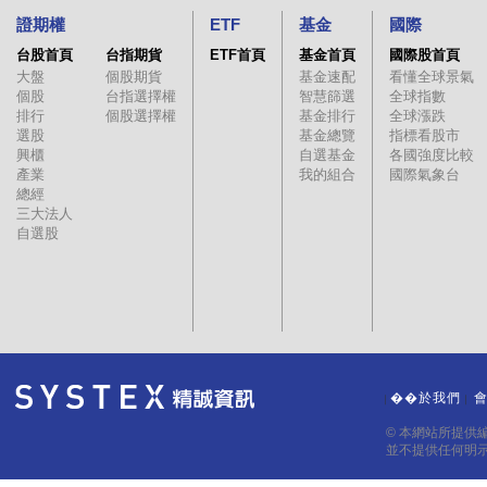
證期權
ETF
基金
國際
台股首頁
台指期貨
ETF首頁
基金首頁
國際股首頁
大盤
個股期貨
基金速配
看懂全球景氣
個股
台指選擇權
智慧篩選
全球指數
排行
個股選擇權
基金排行
全球漲跌
選股
基金總覽
指標看股市
興櫃
自選基金
各國強度比較
產業
我的組合
國際氣象台
總經
三大法人
自選股
��於我們
｜
｜
© 本網站所提供
並不提供任何明