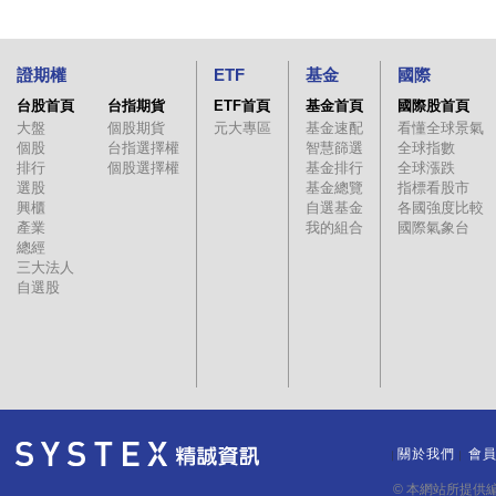
證期權
ETF
基金
國際
台股首頁
台指期貨
ETF首頁
基金首頁
國際股首頁
大盤
個股期貨
元大專區
基金速配
看懂全球景氣
個股
台指選擇權
智慧篩選
全球指數
排行
個股選擇權
基金排行
全球漲跌
選股
基金總覽
指標看股市
興櫃
自選基金
各國強度比較
產業
我的組合
國際氣象台
總經
三大法人
自選股
關於我們
會
｜
｜
© 本網站所提供