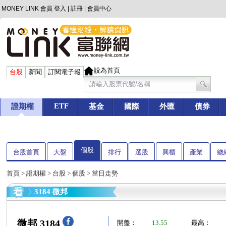
MONEY LINK 會員
登入
|
註冊
|
會員中心
設為首頁
台股
新聞
訂閱電子報
ETF
證期權
基金
國際
外匯
債券
個股
台股首頁
大盤
排行
選股
興櫃
產業
總
首頁
>
證期權
>
台股
>
個股
> 當日走勢
3184 微邦
微邦 3184
開盤：
13.55
最高：