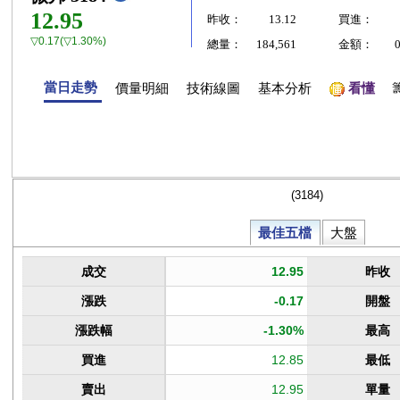
12.95
昨收：
13.12
買進：
▽0.17(▽1.30%)
總量：
184,561
金額：
當日走勢
價量明細
技術線圖
基本分析
看懂