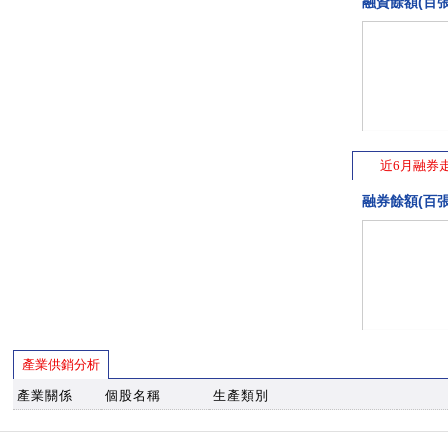
融資餘額(百張
近6月融券
融券餘額(百張
產業供銷分析
產業關係
個股名稱
生產類別