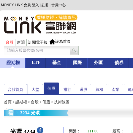
MONEY LINK 會員
登入
|
註冊
|
會員中心
設為首頁
台股
新聞
訂閱電子報
ETF
證期權
基金
國際
外匯
債券
個股
台股首頁
大盤
排行
選股
興櫃
產業
總
首頁
>
證期權
>
台股
>
個股
> 技術線圖
3234 光環
光環 3234
開盤：
111.00
最高：
1