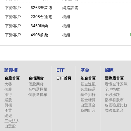
下游客戶
6263普萊德
網路設備
下游客戶
2308台達電
模組
下游客戶
3450聯鈞
模組
下游客戶
4908前鼎
模組
證期權
ETF
基金
國際
台股首頁
台指期貨
ETF首頁
基金首頁
國際股首頁
大盤
個股期貨
基金速配
看懂全球景氣
個股
台指選擇權
智慧篩選
全球指數
排行
個股選擇權
基金排行
全球漲跌
選股
基金總覽
指標看股市
興櫃
自選基金
各國強度比較
產業
我的組合
國際氣象台
總經
三大法人
自選股