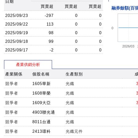
日期
買賣超
買賣超
買賣超
融券餘額(百張
2025/09/23
-297
0
0
2025/09/22
113
0
0
0
2025/09/19
98
0
0
2025/09/18
99
0
0
2026/03
2025/09/17
-2
0
0
產業供銷分析
產業關係
個股名稱
生產類別
競爭者
1605華新
光纖
競爭者
1608華榮
光纖
競爭者
1609大亞
光纖
競爭者
4903聯光通
光纖
競爭者
8011台通
光纖
競爭者
2413環科
光纖元件