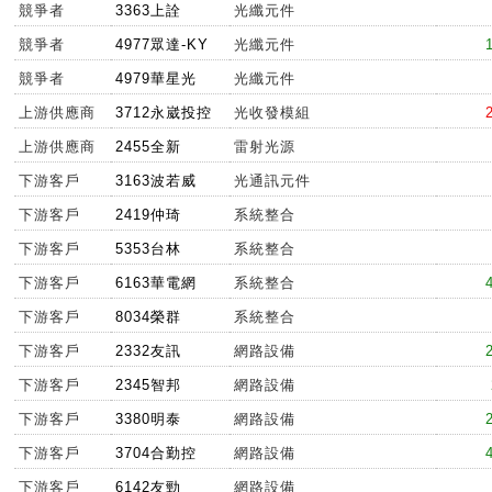
競爭者
3363上詮
光纖元件
競爭者
4977眾達-KY
光纖元件
競爭者
4979華星光
光纖元件
上游供應商
3712永崴投控
光收發模組
上游供應商
2455全新
雷射光源
下游客戶
3163波若威
光通訊元件
下游客戶
2419仲琦
系統整合
下游客戶
5353台林
系統整合
下游客戶
6163華電網
系統整合
下游客戶
8034榮群
系統整合
下游客戶
2332友訊
網路設備
下游客戶
2345智邦
網路設備
下游客戶
3380明泰
網路設備
下游客戶
3704合勤控
網路設備
下游客戶
6142友勁
網路設備