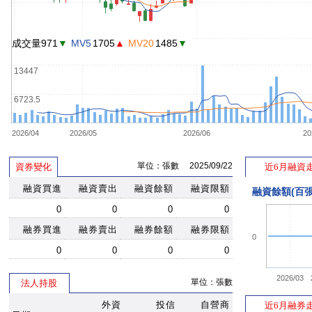
成交量971
▼
MV5
1705
▲
MV20
1485
▼
13447
6723.5
2026/04
2026/05
2026/06
20
單位：張數 2025/09/22
資券變化
近6月融資
融資買進
融資賣出
融資餘額
融資限額
融資餘額(百張
0
0
0
0
融券買進
融券賣出
融券餘額
融券限額
0
0
0
0
0
2026/03
單位：張數
法人持股
外資
投信
自營商
近6月融券