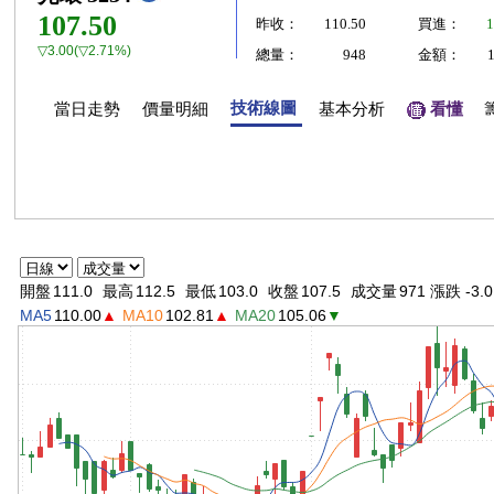
107.50
昨收：
110.50
買進：
1
▽3.00(▽2.71%)
總量：
948
金額：
技術線圖
當日走勢
價量明細
基本分析
看懂
開盤
111.0
最高
112.5
最低
103.0
收盤
107.5
成交量
971 漲跌 -3.0
MA5
110.00
▲
MA10
102.81
▲
MA20
105.06
▼