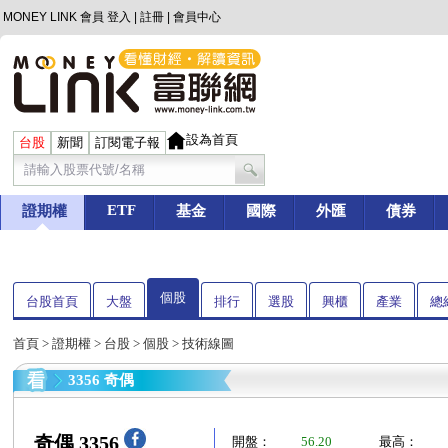
MONEY LINK 會員
登入
|
註冊
|
會員中心
設為首頁
台股
新聞
訂閱電子報
ETF
證期權
基金
國際
外匯
債券
個股
台股首頁
大盤
排行
選股
興櫃
產業
總
首頁
>
證期權
>
台股
>
個股
> 技術線圖
3356 奇偶
奇偶 3356
開盤：
56.20
最高：