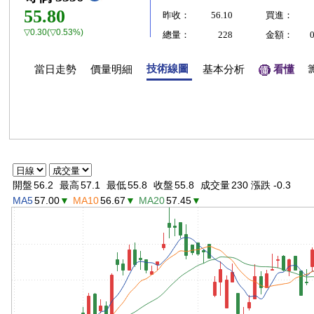
55.80
昨收：
56.10
買進：
▽0.30(▽0.53%)
總量：
228
金額：
技術線圖
當日走勢
價量明細
基本分析
看懂
開盤
56.2
最高
57.1
最低
55.8
收盤
55.8
成交量
230 漲跌 -0.3
MA5
57.00
▼
MA10
56.67
▼
MA20
57.45
▼