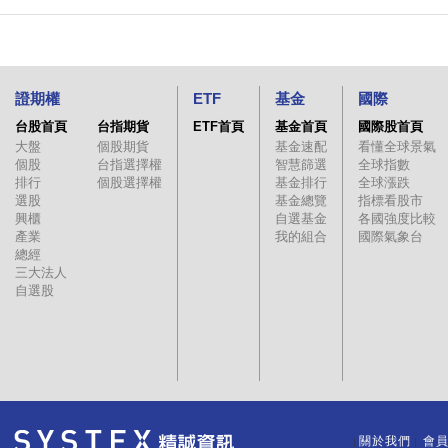
證期權
ETF
基金
國際
台股首頁
台指期貨
ETF首頁
基金首頁
國際股首頁
大盤
個股期貨
基金速配
看懂全球景氣
個股
台指選擇權
智慧篩選
全球指數
排行
個股選擇權
基金排行
全球漲跌
選股
基金總覽
指標看股市
興櫃
自選基金
各國強度比較
產業
我的組合
國際氣象台
總經
三大法人
自選股
關於我們
會
｜
｜