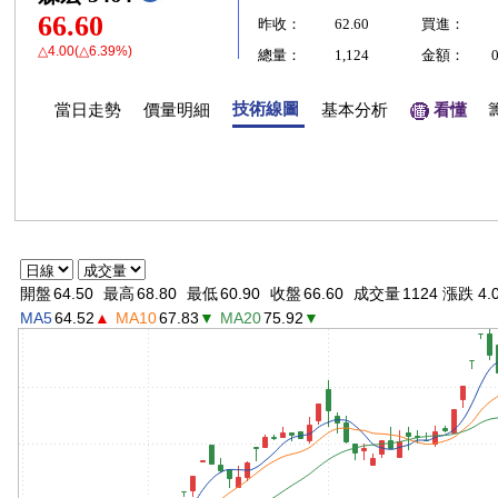
66.60
昨收：
62.60
買進：
△4.00(△6.39%)
總量：
1,124
金額：
技術線圖
當日走勢
價量明細
基本分析
看懂
開盤
64.50
最高
68.80
最低
60.90
收盤
66.60
成交量
1124 漲跌 4.
MA5
64.52
▲
MA10
67.83
▼
MA20
75.92
▼