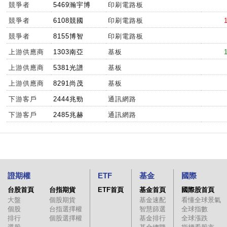
競爭者
5469瀚宇博
印刷電路板
競爭者
6108競國
印刷電路板
競爭者
8155博智
印刷電路板
上游供應商
1303南亞
基板
上游供應商
5381光譜
基板
上游供應商
8291尚茂
基板
下游客戶
2444兆勁
通訊網路
下游客戶
2485兆赫
通訊網路
證期權
ETF
基金
國際
台股首頁
台指期貨
ETF首頁
基金首頁
國際股首頁
大盤
個股期貨
基金速配
看懂全球景氣
個股
台指選擇權
智慧篩選
全球指數
排行
個股選擇權
基金排行
全球漲跌