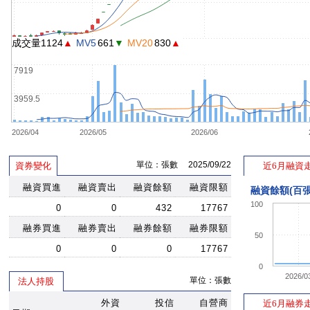
成交量1124
▲
MV5
661
▼
MV20
830
▲
7919
3959.5
2026/04
2026/05
2026/06
單位：張數 2025/09/22
資券變化
近6月融資
融資買進
融資賣出
融資餘額
融資限額
融資餘額(百張
100
0
0
432
17767
融券買進
融券賣出
融券餘額
融券限額
50
0
0
0
17767
0
2026/0
單位：張數
法人持股
外資
投信
自營商
近6月融券