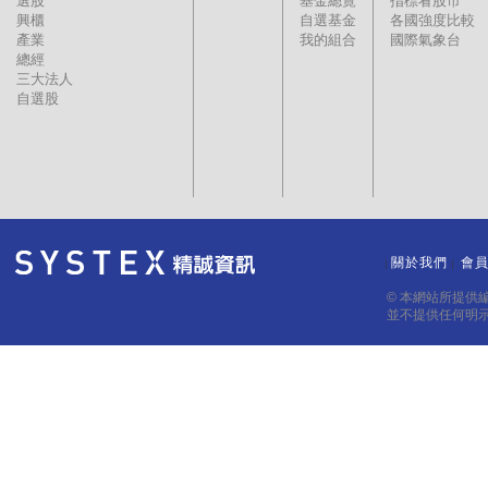
選股
基金總覽
指標看股市
興櫃
自選基金
各國強度比較
產業
我的組合
國際氣象台
總經
三大法人
自選股
關於我們
會
｜
｜
© 本網站所提供
並不提供任何明