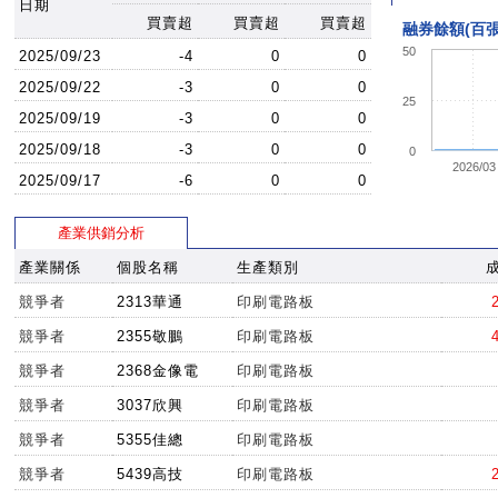
日期
買賣超
買賣超
買賣超
融券餘額(百張
50
2025/09/23
-4
0
0
2025/09/22
-3
0
0
25
2025/09/19
-3
0
0
2025/09/18
-3
0
0
0
2026/03
2025/09/17
-6
0
0
產業供銷分析
產業關係
個股名稱
生產類別
競爭者
2313華通
印刷電路板
競爭者
2355敬鵬
印刷電路板
競爭者
2368金像電
印刷電路板
競爭者
3037欣興
印刷電路板
競爭者
5355佳總
印刷電路板
競爭者
5439高技
印刷電路板