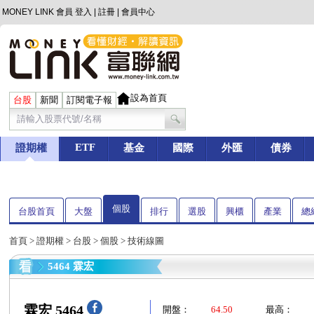
MONEY LINK 會員
登入
|
註冊
|
會員中心
設為首頁
台股
新聞
訂閱電子報
ETF
證期權
基金
國際
外匯
債券
個股
台股首頁
大盤
排行
選股
興櫃
產業
總
首頁
>
證期權
>
台股
>
個股
> 技術線圖
5464 霖宏
霖宏 5464
開盤：
64.50
最高：